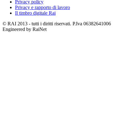
Privacy policy
Privacy e rapporto di lavoro
Il timbro digitale Rai
© RAI 2013 - tutti i diritti riservati. P.Iva 06382641006
Engineered by RaiNet