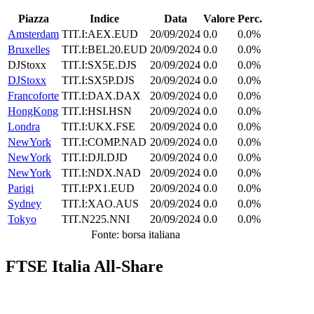
Piazza
Indice
Data
Valore
Perc.
Amsterdam
TIT.I:AEX.EUD
20/09/2024
0.0
0.0%
Bruxelles
TIT.I:BEL20.EUD
20/09/2024
0.0
0.0%
DJStoxx
TIT.I:SX5E.DJS
20/09/2024
0.0
0.0%
DJStoxx
TIT.I:SX5P.DJS
20/09/2024
0.0
0.0%
Francoforte
TIT.I:DAX.DAX
20/09/2024
0.0
0.0%
HongKong
TIT.I:HSI.HSN
20/09/2024
0.0
0.0%
Londra
TIT.I:UKX.FSE
20/09/2024
0.0
0.0%
NewYork
TIT.I:COMP.NAD
20/09/2024
0.0
0.0%
NewYork
TIT.I:DJI.DJD
20/09/2024
0.0
0.0%
NewYork
TIT.I:NDX.NAD
20/09/2024
0.0
0.0%
Parigi
TIT.I:PX1.EUD
20/09/2024
0.0
0.0%
Sydney
TIT.I:XAO.AUS
20/09/2024
0.0
0.0%
Tokyo
TIT.N225.NNI
20/09/2024
0.0
0.0%
Fonte: borsa italiana
FTSE Italia All-Share