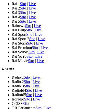
Rai 1
Sito
|
Live
Rai 2
Sito
|
Live
Rai 3
Sito
|
Live
Rai 4
Sito
|
Live
Rai 5
Sito
|
Live
Rainews
Sito
|
Live
Rai Gulp
Sito
|
Live
Rai Sport
Sito
|
Live
Rai Sport 2
Sito
|
Live
Rai Storia
Sito
|
Live
Rai Premium
Sito
|
Live
Rai Scuola
Sito
|
Live
Rai YoYo
Sito
|
Live
Rai Movie
Sito
|
Live
RADIO
Radio 1
Sito
|
Live
Radio 2
Sito
|
Live
Radio 3
Sito
|
Live
Radiofd4
Sito
|
Live
Radiofd5
Sito
|
Live
Isoradio
Sito
|
Live
CCISS
Sito
GR Parlamento
Sito
|
Live