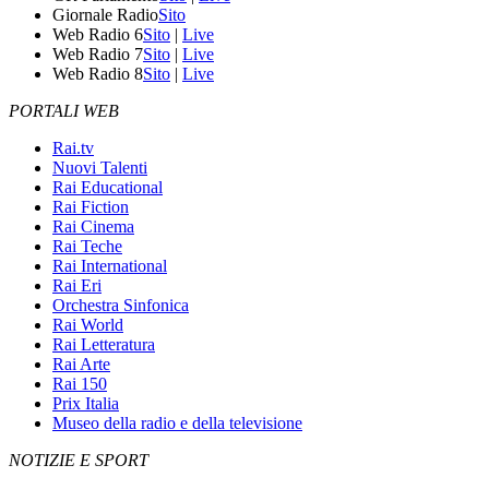
Giornale Radio
Sito
Web Radio 6
Sito
|
Live
Web Radio 7
Sito
|
Live
Web Radio 8
Sito
|
Live
PORTALI WEB
Rai.tv
Nuovi Talenti
Rai Educational
Rai Fiction
Rai Cinema
Rai Teche
Rai International
Rai Eri
Orchestra Sinfonica
Rai World
Rai Letteratura
Rai Arte
Rai 150
Prix Italia
Museo della radio e della televisione
NOTIZIE E SPORT