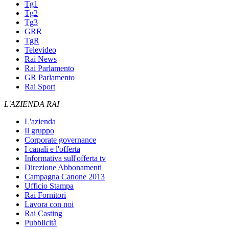
Tg1
Tg2
Tg3
GRR
TgR
Televideo
Rai News
Rai Parlamento
GR Parlamento
Rai Sport
L'AZIENDA RAI
L'azienda
Il gruppo
Corporate governance
I canali e l'offerta
Informativa sull'offerta tv
Direzione Abbonamenti
Campagna Canone 2013
Ufficio Stampa
Rai Fornitori
Lavora con noi
Rai Casting
Pubblicità