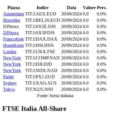
Piazza
Indice
Data
Valore
Perc.
Amsterdam
TIT.I:AEX.EUD
20/09/2024
0.0
0.0%
Bruxelles
TIT.I:BEL20.EUD
20/09/2024
0.0
0.0%
DJStoxx
TIT.I:SX5E.DJS
20/09/2024
0.0
0.0%
DJStoxx
TIT.I:SX5P.DJS
20/09/2024
0.0
0.0%
Francoforte
TIT.I:DAX.DAX
20/09/2024
0.0
0.0%
HongKong
TIT.I:HSI.HSN
20/09/2024
0.0
0.0%
Londra
TIT.I:UKX.FSE
20/09/2024
0.0
0.0%
NewYork
TIT.I:COMP.NAD
20/09/2024
0.0
0.0%
NewYork
TIT.I:DJI.DJD
20/09/2024
0.0
0.0%
NewYork
TIT.I:NDX.NAD
20/09/2024
0.0
0.0%
Parigi
TIT.I:PX1.EUD
20/09/2024
0.0
0.0%
Sydney
TIT.I:XAO.AUS
20/09/2024
0.0
0.0%
Tokyo
TIT.N225.NNI
20/09/2024
0.0
0.0%
Fonte: borsa italiana
FTSE Italia All-Share