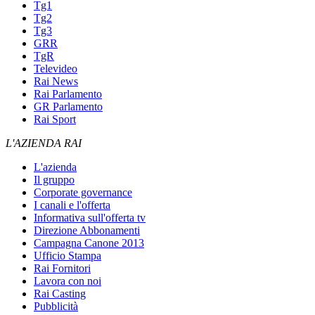
Tg1
Tg2
Tg3
GRR
TgR
Televideo
Rai News
Rai Parlamento
GR Parlamento
Rai Sport
L'AZIENDA RAI
L'azienda
Il gruppo
Corporate governance
I canali e l'offerta
Informativa sull'offerta tv
Direzione Abbonamenti
Campagna Canone 2013
Ufficio Stampa
Rai Fornitori
Lavora con noi
Rai Casting
Pubblicità