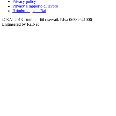
Privacy policy
Privacy e rapporto di lavoro
Il timbro digitale Rai
© RAI 2013 - tutti i diritti riservati. P.Iva 06382641006
Engineered by RaiNet