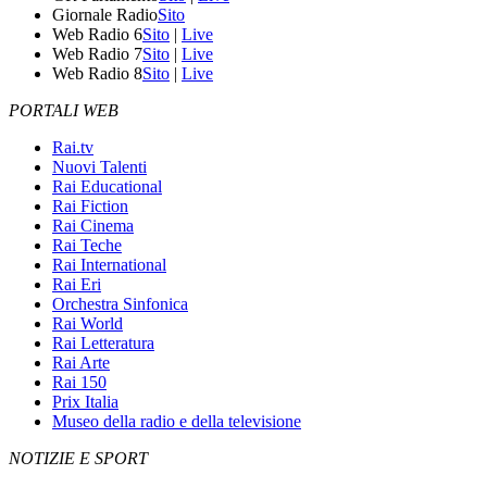
Giornale Radio
Sito
Web Radio 6
Sito
|
Live
Web Radio 7
Sito
|
Live
Web Radio 8
Sito
|
Live
PORTALI WEB
Rai.tv
Nuovi Talenti
Rai Educational
Rai Fiction
Rai Cinema
Rai Teche
Rai International
Rai Eri
Orchestra Sinfonica
Rai World
Rai Letteratura
Rai Arte
Rai 150
Prix Italia
Museo della radio e della televisione
NOTIZIE E SPORT