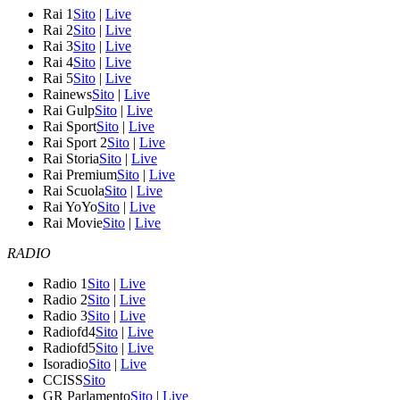
Rai 1
Sito
|
Live
Rai 2
Sito
|
Live
Rai 3
Sito
|
Live
Rai 4
Sito
|
Live
Rai 5
Sito
|
Live
Rainews
Sito
|
Live
Rai Gulp
Sito
|
Live
Rai Sport
Sito
|
Live
Rai Sport 2
Sito
|
Live
Rai Storia
Sito
|
Live
Rai Premium
Sito
|
Live
Rai Scuola
Sito
|
Live
Rai YoYo
Sito
|
Live
Rai Movie
Sito
|
Live
RADIO
Radio 1
Sito
|
Live
Radio 2
Sito
|
Live
Radio 3
Sito
|
Live
Radiofd4
Sito
|
Live
Radiofd5
Sito
|
Live
Isoradio
Sito
|
Live
CCISS
Sito
GR Parlamento
Sito
|
Live