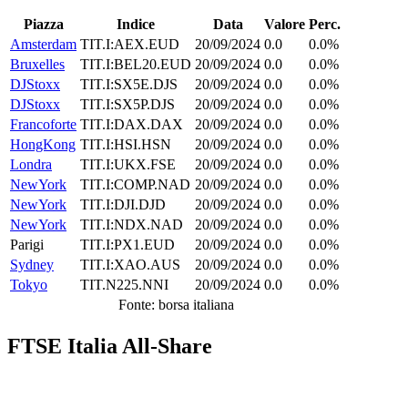
Piazza
Indice
Data
Valore
Perc.
Amsterdam
TIT.I:AEX.EUD
20/09/2024
0.0
0.0%
Bruxelles
TIT.I:BEL20.EUD
20/09/2024
0.0
0.0%
DJStoxx
TIT.I:SX5E.DJS
20/09/2024
0.0
0.0%
DJStoxx
TIT.I:SX5P.DJS
20/09/2024
0.0
0.0%
Francoforte
TIT.I:DAX.DAX
20/09/2024
0.0
0.0%
HongKong
TIT.I:HSI.HSN
20/09/2024
0.0
0.0%
Londra
TIT.I:UKX.FSE
20/09/2024
0.0
0.0%
NewYork
TIT.I:COMP.NAD
20/09/2024
0.0
0.0%
NewYork
TIT.I:DJI.DJD
20/09/2024
0.0
0.0%
NewYork
TIT.I:NDX.NAD
20/09/2024
0.0
0.0%
Parigi
TIT.I:PX1.EUD
20/09/2024
0.0
0.0%
Sydney
TIT.I:XAO.AUS
20/09/2024
0.0
0.0%
Tokyo
TIT.N225.NNI
20/09/2024
0.0
0.0%
Fonte: borsa italiana
FTSE Italia All-Share