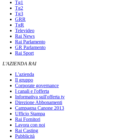
Tg1
Tg2
Tg3
GRR
TgR
Televideo
Rai News
Rai Parlamento
GR Parlamento
Rai Sport
L'AZIENDA RAI
L'azienda
Il gruppo
Corporate governance
I canali e l'offerta
Informativa sull'offerta tv
Direzione Abbonamenti
Campagna Canone 2013
Ufficio Stampa
Rai Fornitori
Lavora con noi
Rai Casting
Pubblicità