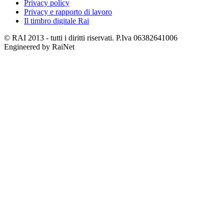
Privacy policy
Privacy e rapporto di lavoro
Il timbro digitale Rai
© RAI 2013 - tutti i diritti riservati. P.Iva 06382641006
Engineered by RaiNet