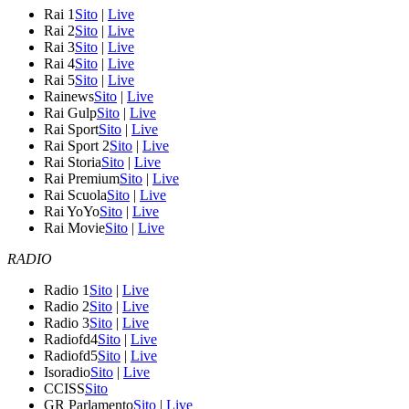
Rai 1
Sito
|
Live
Rai 2
Sito
|
Live
Rai 3
Sito
|
Live
Rai 4
Sito
|
Live
Rai 5
Sito
|
Live
Rainews
Sito
|
Live
Rai Gulp
Sito
|
Live
Rai Sport
Sito
|
Live
Rai Sport 2
Sito
|
Live
Rai Storia
Sito
|
Live
Rai Premium
Sito
|
Live
Rai Scuola
Sito
|
Live
Rai YoYo
Sito
|
Live
Rai Movie
Sito
|
Live
RADIO
Radio 1
Sito
|
Live
Radio 2
Sito
|
Live
Radio 3
Sito
|
Live
Radiofd4
Sito
|
Live
Radiofd5
Sito
|
Live
Isoradio
Sito
|
Live
CCISS
Sito
GR Parlamento
Sito
|
Live