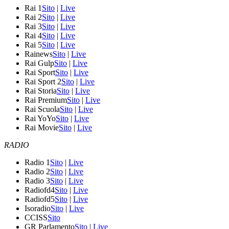
Rai 1
Sito
|
Live
Rai 2
Sito
|
Live
Rai 3
Sito
|
Live
Rai 4
Sito
|
Live
Rai 5
Sito
|
Live
Rainews
Sito
|
Live
Rai Gulp
Sito
|
Live
Rai Sport
Sito
|
Live
Rai Sport 2
Sito
|
Live
Rai Storia
Sito
|
Live
Rai Premium
Sito
|
Live
Rai Scuola
Sito
|
Live
Rai YoYo
Sito
|
Live
Rai Movie
Sito
|
Live
RADIO
Radio 1
Sito
|
Live
Radio 2
Sito
|
Live
Radio 3
Sito
|
Live
Radiofd4
Sito
|
Live
Radiofd5
Sito
|
Live
Isoradio
Sito
|
Live
CCISS
Sito
GR Parlamento
Sito
|
Live