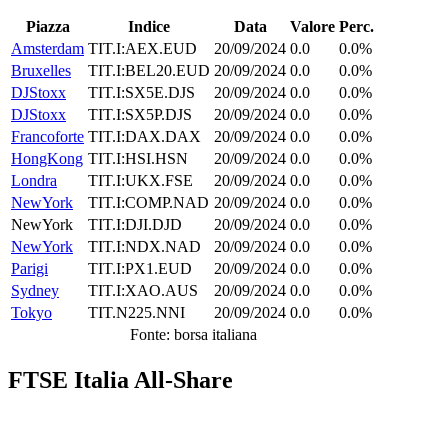
Piazza
Indice
Data
Valore
Perc.
Amsterdam
TIT.I:AEX.EUD
20/09/2024
0.0
0.0%
Bruxelles
TIT.I:BEL20.EUD
20/09/2024
0.0
0.0%
DJStoxx
TIT.I:SX5E.DJS
20/09/2024
0.0
0.0%
DJStoxx
TIT.I:SX5P.DJS
20/09/2024
0.0
0.0%
Francoforte
TIT.I:DAX.DAX
20/09/2024
0.0
0.0%
HongKong
TIT.I:HSI.HSN
20/09/2024
0.0
0.0%
Londra
TIT.I:UKX.FSE
20/09/2024
0.0
0.0%
NewYork
TIT.I:COMP.NAD
20/09/2024
0.0
0.0%
NewYork
TIT.I:DJI.DJD
20/09/2024
0.0
0.0%
NewYork
TIT.I:NDX.NAD
20/09/2024
0.0
0.0%
Parigi
TIT.I:PX1.EUD
20/09/2024
0.0
0.0%
Sydney
TIT.I:XAO.AUS
20/09/2024
0.0
0.0%
Tokyo
TIT.N225.NNI
20/09/2024
0.0
0.0%
Fonte: borsa italiana
FTSE Italia All-Share