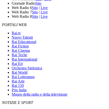
Giornale Radio
Sito
Web Radio 6
Sito
|
Live
Web Radio 7
Sito
|
Live
Web Radio 8
Sito
|
Live
PORTALI WEB
Rai.tv
Nuovi Talenti
Rai Educational
Rai Fiction
Rai Cinema
Rai Teche
Rai International
Rai Eri
Orchestra Sinfonica
Rai World
Rai Letteratura
Rai Arte
Rai 150
Prix Italia
Museo della radio e della televisione
NOTIZIE E SPORT