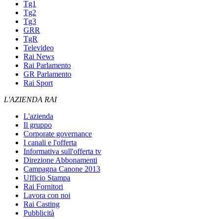
Tg1
Tg2
Tg3
GRR
TgR
Televideo
Rai News
Rai Parlamento
GR Parlamento
Rai Sport
L'AZIENDA RAI
L'azienda
Il gruppo
Corporate governance
I canali e l'offerta
Informativa sull'offerta tv
Direzione Abbonamenti
Campagna Canone 2013
Ufficio Stampa
Rai Fornitori
Lavora con noi
Rai Casting
Pubblicità