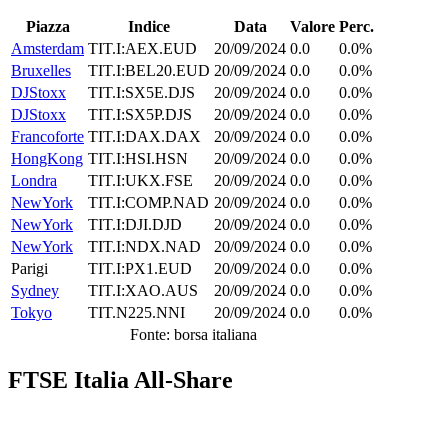
Piazza
Indice
Data
Valore
Perc.
Amsterdam
TIT.I:AEX.EUD
20/09/2024
0.0
0.0%
Bruxelles
TIT.I:BEL20.EUD
20/09/2024
0.0
0.0%
DJStoxx
TIT.I:SX5E.DJS
20/09/2024
0.0
0.0%
DJStoxx
TIT.I:SX5P.DJS
20/09/2024
0.0
0.0%
Francoforte
TIT.I:DAX.DAX
20/09/2024
0.0
0.0%
HongKong
TIT.I:HSI.HSN
20/09/2024
0.0
0.0%
Londra
TIT.I:UKX.FSE
20/09/2024
0.0
0.0%
NewYork
TIT.I:COMP.NAD
20/09/2024
0.0
0.0%
NewYork
TIT.I:DJI.DJD
20/09/2024
0.0
0.0%
NewYork
TIT.I:NDX.NAD
20/09/2024
0.0
0.0%
Parigi
TIT.I:PX1.EUD
20/09/2024
0.0
0.0%
Sydney
TIT.I:XAO.AUS
20/09/2024
0.0
0.0%
Tokyo
TIT.N225.NNI
20/09/2024
0.0
0.0%
Fonte: borsa italiana
FTSE Italia All-Share