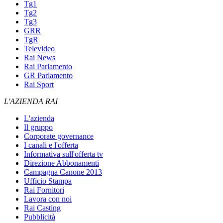
Tg1
Tg2
Tg3
GRR
TgR
Televideo
Rai News
Rai Parlamento
GR Parlamento
Rai Sport
L'AZIENDA RAI
L'azienda
Il gruppo
Corporate governance
I canali e l'offerta
Informativa sull'offerta tv
Direzione Abbonamenti
Campagna Canone 2013
Ufficio Stampa
Rai Fornitori
Lavora con noi
Rai Casting
Pubblicità