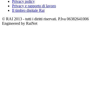
Privacy policy
Privacy e rapporto di lavoro
Il timbro digitale Rai
© RAI 2013 - tutti i diritti riservati. P.Iva 06382641006
Engineered by RaiNet