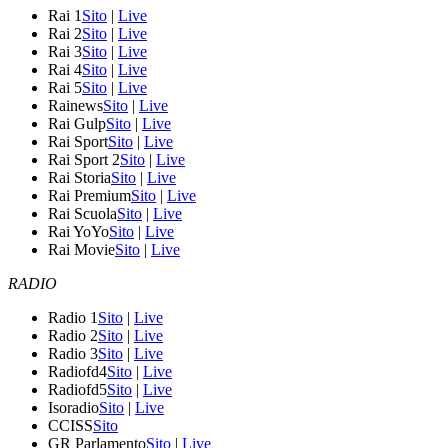
Rai 1
Sito
|
Live
Rai 2
Sito
|
Live
Rai 3
Sito
|
Live
Rai 4
Sito
|
Live
Rai 5
Sito
|
Live
Rainews
Sito
|
Live
Rai Gulp
Sito
|
Live
Rai Sport
Sito
|
Live
Rai Sport 2
Sito
|
Live
Rai Storia
Sito
|
Live
Rai Premium
Sito
|
Live
Rai Scuola
Sito
|
Live
Rai YoYo
Sito
|
Live
Rai Movie
Sito
|
Live
RADIO
Radio 1
Sito
|
Live
Radio 2
Sito
|
Live
Radio 3
Sito
|
Live
Radiofd4
Sito
|
Live
Radiofd5
Sito
|
Live
Isoradio
Sito
|
Live
CCISS
Sito
GR Parlamento
Sito
|
Live