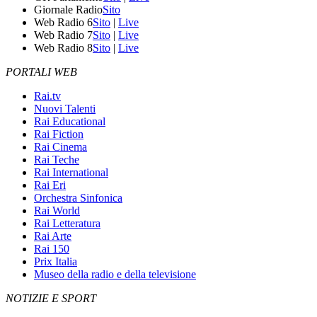
Giornale Radio
Sito
Web Radio 6
Sito
|
Live
Web Radio 7
Sito
|
Live
Web Radio 8
Sito
|
Live
PORTALI WEB
Rai.tv
Nuovi Talenti
Rai Educational
Rai Fiction
Rai Cinema
Rai Teche
Rai International
Rai Eri
Orchestra Sinfonica
Rai World
Rai Letteratura
Rai Arte
Rai 150
Prix Italia
Museo della radio e della televisione
NOTIZIE E SPORT