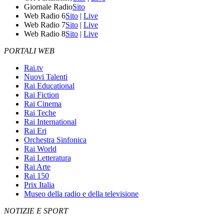
Giornale Radio
Sito
Web Radio 6
Sito
|
Live
Web Radio 7
Sito
|
Live
Web Radio 8
Sito
|
Live
PORTALI WEB
Rai.tv
Nuovi Talenti
Rai Educational
Rai Fiction
Rai Cinema
Rai Teche
Rai International
Rai Eri
Orchestra Sinfonica
Rai World
Rai Letteratura
Rai Arte
Rai 150
Prix Italia
Museo della radio e della televisione
NOTIZIE E SPORT