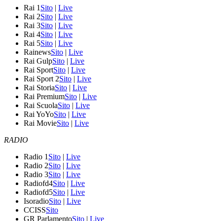
Rai 1
Sito
|
Live
Rai 2
Sito
|
Live
Rai 3
Sito
|
Live
Rai 4
Sito
|
Live
Rai 5
Sito
|
Live
Rainews
Sito
|
Live
Rai Gulp
Sito
|
Live
Rai Sport
Sito
|
Live
Rai Sport 2
Sito
|
Live
Rai Storia
Sito
|
Live
Rai Premium
Sito
|
Live
Rai Scuola
Sito
|
Live
Rai YoYo
Sito
|
Live
Rai Movie
Sito
|
Live
RADIO
Radio 1
Sito
|
Live
Radio 2
Sito
|
Live
Radio 3
Sito
|
Live
Radiofd4
Sito
|
Live
Radiofd5
Sito
|
Live
Isoradio
Sito
|
Live
CCISS
Sito
GR Parlamento
Sito
|
Live