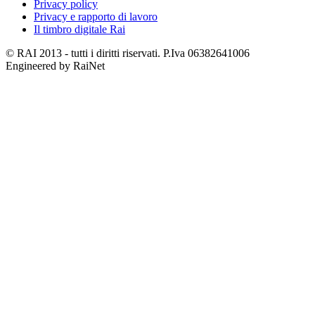
Privacy policy
Privacy e rapporto di lavoro
Il timbro digitale Rai
© RAI 2013 - tutti i diritti riservati. P.Iva 06382641006
Engineered by RaiNet