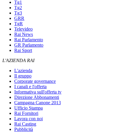
Tg1
Tg2
Tg3
GRR
TgR
Televideo
Rai News
Rai Parlamento
GR Parlamento
Rai Sport
L'AZIENDA RAI
L'azienda
Il gruppo
Corporate governance
I canali e l'offerta
Informativa sull'offerta tv
Direzione Abbonamenti
Campagna Canone 2013
Ufficio Stampa
Rai Fornitori
Lavora con noi
Rai Casting
Pubblicità