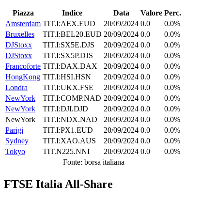
Piazza
Indice
Data
Valore
Perc.
Amsterdam
TIT.I:AEX.EUD
20/09/2024
0.0
0.0%
Bruxelles
TIT.I:BEL20.EUD
20/09/2024
0.0
0.0%
DJStoxx
TIT.I:SX5E.DJS
20/09/2024
0.0
0.0%
DJStoxx
TIT.I:SX5P.DJS
20/09/2024
0.0
0.0%
Francoforte
TIT.I:DAX.DAX
20/09/2024
0.0
0.0%
HongKong
TIT.I:HSI.HSN
20/09/2024
0.0
0.0%
Londra
TIT.I:UKX.FSE
20/09/2024
0.0
0.0%
NewYork
TIT.I:COMP.NAD
20/09/2024
0.0
0.0%
NewYork
TIT.I:DJI.DJD
20/09/2024
0.0
0.0%
NewYork
TIT.I:NDX.NAD
20/09/2024
0.0
0.0%
Parigi
TIT.I:PX1.EUD
20/09/2024
0.0
0.0%
Sydney
TIT.I:XAO.AUS
20/09/2024
0.0
0.0%
Tokyo
TIT.N225.NNI
20/09/2024
0.0
0.0%
Fonte: borsa italiana
FTSE Italia All-Share