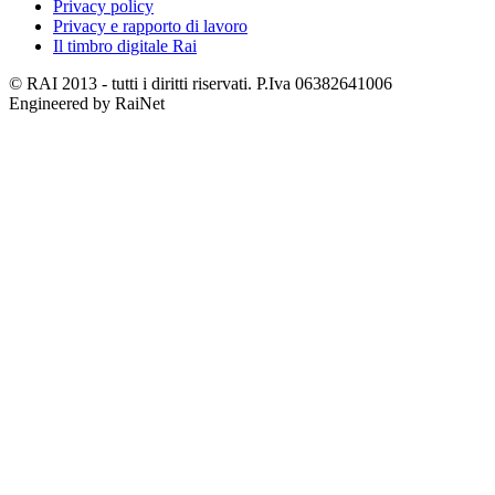
Privacy policy
Privacy e rapporto di lavoro
Il timbro digitale Rai
© RAI 2013 - tutti i diritti riservati. P.Iva 06382641006
Engineered by RaiNet