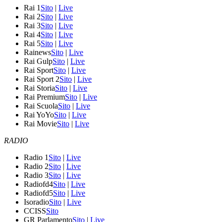
Rai 1
Sito
|
Live
Rai 2
Sito
|
Live
Rai 3
Sito
|
Live
Rai 4
Sito
|
Live
Rai 5
Sito
|
Live
Rainews
Sito
|
Live
Rai Gulp
Sito
|
Live
Rai Sport
Sito
|
Live
Rai Sport 2
Sito
|
Live
Rai Storia
Sito
|
Live
Rai Premium
Sito
|
Live
Rai Scuola
Sito
|
Live
Rai YoYo
Sito
|
Live
Rai Movie
Sito
|
Live
RADIO
Radio 1
Sito
|
Live
Radio 2
Sito
|
Live
Radio 3
Sito
|
Live
Radiofd4
Sito
|
Live
Radiofd5
Sito
|
Live
Isoradio
Sito
|
Live
CCISS
Sito
GR Parlamento
Sito
|
Live