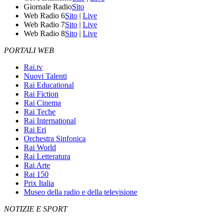
Giornale Radio
Sito
Web Radio 6
Sito
|
Live
Web Radio 7
Sito
|
Live
Web Radio 8
Sito
|
Live
PORTALI WEB
Rai.tv
Nuovi Talenti
Rai Educational
Rai Fiction
Rai Cinema
Rai Teche
Rai International
Rai Eri
Orchestra Sinfonica
Rai World
Rai Letteratura
Rai Arte
Rai 150
Prix Italia
Museo della radio e della televisione
NOTIZIE E SPORT