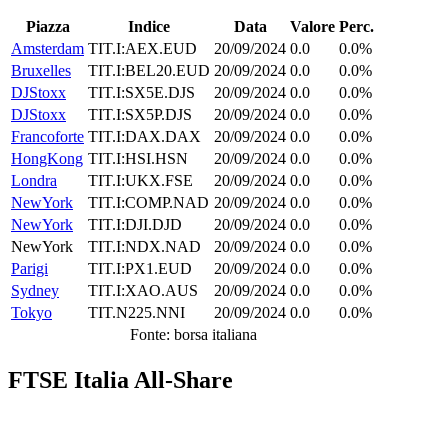
Piazza
Indice
Data
Valore
Perc.
Amsterdam
TIT.I:AEX.EUD
20/09/2024
0.0
0.0%
Bruxelles
TIT.I:BEL20.EUD
20/09/2024
0.0
0.0%
DJStoxx
TIT.I:SX5E.DJS
20/09/2024
0.0
0.0%
DJStoxx
TIT.I:SX5P.DJS
20/09/2024
0.0
0.0%
Francoforte
TIT.I:DAX.DAX
20/09/2024
0.0
0.0%
HongKong
TIT.I:HSI.HSN
20/09/2024
0.0
0.0%
Londra
TIT.I:UKX.FSE
20/09/2024
0.0
0.0%
NewYork
TIT.I:COMP.NAD
20/09/2024
0.0
0.0%
NewYork
TIT.I:DJI.DJD
20/09/2024
0.0
0.0%
NewYork
TIT.I:NDX.NAD
20/09/2024
0.0
0.0%
Parigi
TIT.I:PX1.EUD
20/09/2024
0.0
0.0%
Sydney
TIT.I:XAO.AUS
20/09/2024
0.0
0.0%
Tokyo
TIT.N225.NNI
20/09/2024
0.0
0.0%
Fonte: borsa italiana
FTSE Italia All-Share