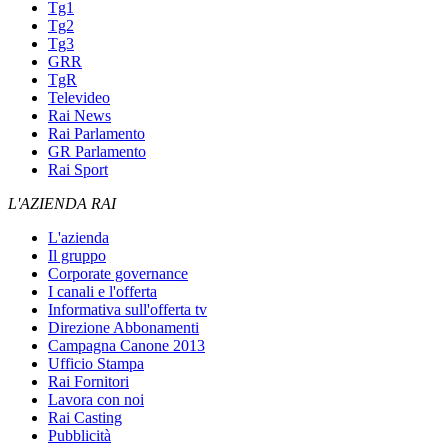
Tg1
Tg2
Tg3
GRR
TgR
Televideo
Rai News
Rai Parlamento
GR Parlamento
Rai Sport
L'AZIENDA RAI
L'azienda
Il gruppo
Corporate governance
I canali e l'offerta
Informativa sull'offerta tv
Direzione Abbonamenti
Campagna Canone 2013
Ufficio Stampa
Rai Fornitori
Lavora con noi
Rai Casting
Pubblicità