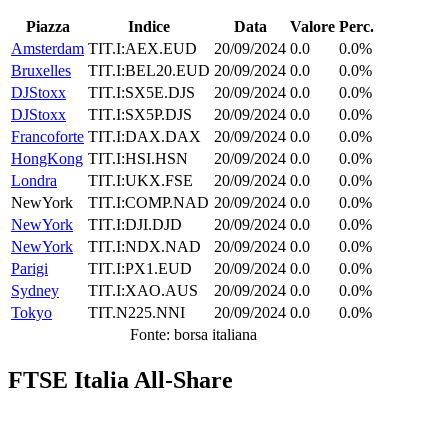
Piazza
Indice
Data
Valore
Perc.
Amsterdam
TIT.I:AEX.EUD
20/09/2024
0.0
0.0%
Bruxelles
TIT.I:BEL20.EUD
20/09/2024
0.0
0.0%
DJStoxx
TIT.I:SX5E.DJS
20/09/2024
0.0
0.0%
DJStoxx
TIT.I:SX5P.DJS
20/09/2024
0.0
0.0%
Francoforte
TIT.I:DAX.DAX
20/09/2024
0.0
0.0%
HongKong
TIT.I:HSI.HSN
20/09/2024
0.0
0.0%
Londra
TIT.I:UKX.FSE
20/09/2024
0.0
0.0%
NewYork
TIT.I:COMP.NAD
20/09/2024
0.0
0.0%
NewYork
TIT.I:DJI.DJD
20/09/2024
0.0
0.0%
NewYork
TIT.I:NDX.NAD
20/09/2024
0.0
0.0%
Parigi
TIT.I:PX1.EUD
20/09/2024
0.0
0.0%
Sydney
TIT.I:XAO.AUS
20/09/2024
0.0
0.0%
Tokyo
TIT.N225.NNI
20/09/2024
0.0
0.0%
Fonte: borsa italiana
FTSE Italia All-Share