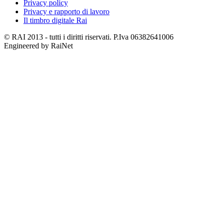
Privacy policy
Privacy e rapporto di lavoro
Il timbro digitale Rai
© RAI 2013 - tutti i diritti riservati. P.Iva 06382641006
Engineered by RaiNet