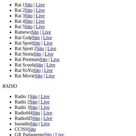
Rai 1
Sito
|
Live
Rai 2
Sito
|
Live
Rai 3
Sito
|
Live
Rai 4
Sito
|
Live
Rai 5
Sito
|
Live
Rainews
Sito
|
Live
Rai Gulp
Sito
|
Live
Rai Sport
Sito
|
Live
Rai Sport 2
Sito
|
Live
Rai Storia
Sito
|
Live
Rai Premium
Sito
|
Live
Rai Scuola
Sito
|
Live
Rai YoYo
Sito
|
Live
Rai Movie
Sito
|
Live
RADIO
Radio 1
Sito
|
Live
Radio 2
Sito
|
Live
Radio 3
Sito
|
Live
Radiofd4
Sito
|
Live
Radiofd5
Sito
|
Live
Isoradio
Sito
|
Live
CCISS
Sito
GR Parlamento
Sito
|
Live