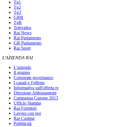
Tg1
Tg2
Tg3
GRR
TgR
Televideo
Rai News
Rai Parlamento
GR Parlamento
Rai Sport
L'AZIENDA RAI
L'azienda
Il gruppo
Corporate governance
I canali e l'offerta
Informativa sull'offerta tv
Direzione Abbonamenti
Campagna Canone 2013
Ufficio Stampa
Rai Fornitori
Lavora con noi
Rai Casting
Pubblicità