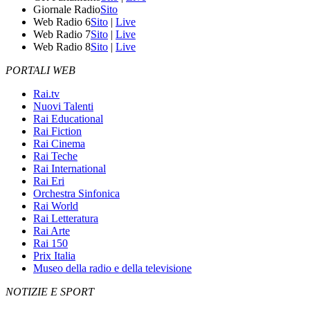
Giornale Radio
Sito
Web Radio 6
Sito
|
Live
Web Radio 7
Sito
|
Live
Web Radio 8
Sito
|
Live
PORTALI WEB
Rai.tv
Nuovi Talenti
Rai Educational
Rai Fiction
Rai Cinema
Rai Teche
Rai International
Rai Eri
Orchestra Sinfonica
Rai World
Rai Letteratura
Rai Arte
Rai 150
Prix Italia
Museo della radio e della televisione
NOTIZIE E SPORT