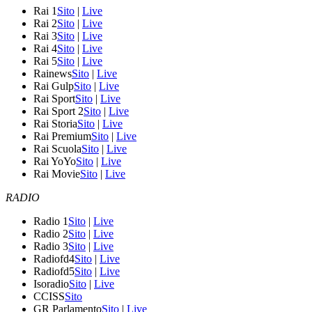
Rai 1
Sito
|
Live
Rai 2
Sito
|
Live
Rai 3
Sito
|
Live
Rai 4
Sito
|
Live
Rai 5
Sito
|
Live
Rainews
Sito
|
Live
Rai Gulp
Sito
|
Live
Rai Sport
Sito
|
Live
Rai Sport 2
Sito
|
Live
Rai Storia
Sito
|
Live
Rai Premium
Sito
|
Live
Rai Scuola
Sito
|
Live
Rai YoYo
Sito
|
Live
Rai Movie
Sito
|
Live
RADIO
Radio 1
Sito
|
Live
Radio 2
Sito
|
Live
Radio 3
Sito
|
Live
Radiofd4
Sito
|
Live
Radiofd5
Sito
|
Live
Isoradio
Sito
|
Live
CCISS
Sito
GR Parlamento
Sito
|
Live