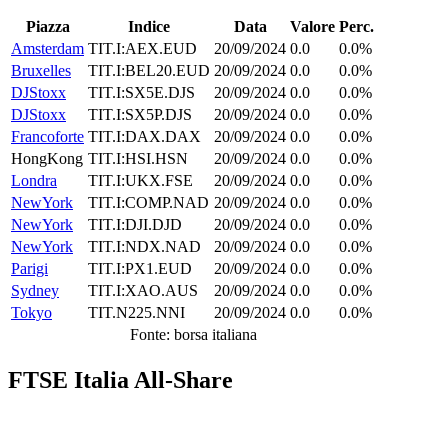
Piazza
Indice
Data
Valore
Perc.
Amsterdam
TIT.I:AEX.EUD
20/09/2024
0.0
0.0%
Bruxelles
TIT.I:BEL20.EUD
20/09/2024
0.0
0.0%
DJStoxx
TIT.I:SX5E.DJS
20/09/2024
0.0
0.0%
DJStoxx
TIT.I:SX5P.DJS
20/09/2024
0.0
0.0%
Francoforte
TIT.I:DAX.DAX
20/09/2024
0.0
0.0%
HongKong
TIT.I:HSI.HSN
20/09/2024
0.0
0.0%
Londra
TIT.I:UKX.FSE
20/09/2024
0.0
0.0%
NewYork
TIT.I:COMP.NAD
20/09/2024
0.0
0.0%
NewYork
TIT.I:DJI.DJD
20/09/2024
0.0
0.0%
NewYork
TIT.I:NDX.NAD
20/09/2024
0.0
0.0%
Parigi
TIT.I:PX1.EUD
20/09/2024
0.0
0.0%
Sydney
TIT.I:XAO.AUS
20/09/2024
0.0
0.0%
Tokyo
TIT.N225.NNI
20/09/2024
0.0
0.0%
Fonte: borsa italiana
FTSE Italia All-Share