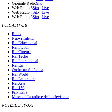
Giornale Radio
Sito
Web Radio 6
Sito
|
Live
Web Radio 7
Sito
|
Live
Web Radio 8
Sito
|
Live
PORTALI WEB
Rai.tv
Nuovi Talenti
Rai Educational
Rai Fiction
Rai Cinema
Rai Teche
Rai International
Rai Eri
Orchestra Sinfonica
Rai World
Rai Letteratura
Rai Arte
Rai 150
Prix Italia
Museo della radio e della televisione
NOTIZIE E SPORT