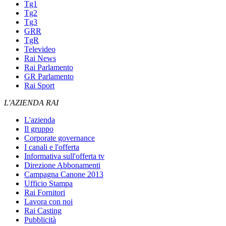
Tg1
Tg2
Tg3
GRR
TgR
Televideo
Rai News
Rai Parlamento
GR Parlamento
Rai Sport
L'AZIENDA RAI
L'azienda
Il gruppo
Corporate governance
I canali e l'offerta
Informativa sull'offerta tv
Direzione Abbonamenti
Campagna Canone 2013
Ufficio Stampa
Rai Fornitori
Lavora con noi
Rai Casting
Pubblicità