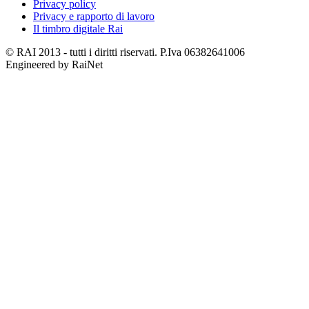
Privacy policy
Privacy e rapporto di lavoro
Il timbro digitale Rai
© RAI 2013 - tutti i diritti riservati. P.Iva 06382641006
Engineered by RaiNet