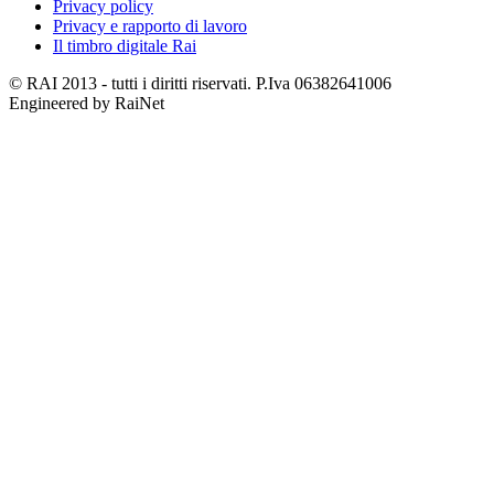
Privacy policy
Privacy e rapporto di lavoro
Il timbro digitale Rai
© RAI 2013 - tutti i diritti riservati. P.Iva 06382641006
Engineered by RaiNet