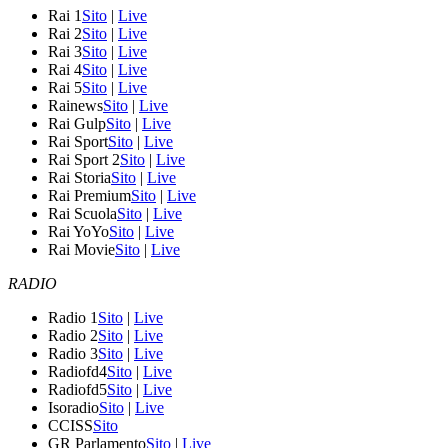
Rai 1
Sito
|
Live
Rai 2
Sito
|
Live
Rai 3
Sito
|
Live
Rai 4
Sito
|
Live
Rai 5
Sito
|
Live
Rainews
Sito
|
Live
Rai Gulp
Sito
|
Live
Rai Sport
Sito
|
Live
Rai Sport 2
Sito
|
Live
Rai Storia
Sito
|
Live
Rai Premium
Sito
|
Live
Rai Scuola
Sito
|
Live
Rai YoYo
Sito
|
Live
Rai Movie
Sito
|
Live
RADIO
Radio 1
Sito
|
Live
Radio 2
Sito
|
Live
Radio 3
Sito
|
Live
Radiofd4
Sito
|
Live
Radiofd5
Sito
|
Live
Isoradio
Sito
|
Live
CCISS
Sito
GR Parlamento
Sito
|
Live