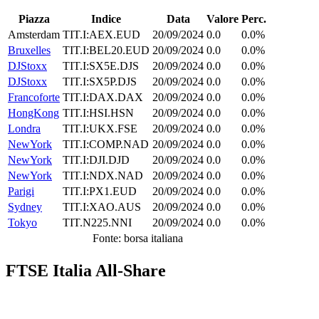
Piazza
Indice
Data
Valore
Perc.
Amsterdam
TIT.I:AEX.EUD
20/09/2024
0.0
0.0%
Bruxelles
TIT.I:BEL20.EUD
20/09/2024
0.0
0.0%
DJStoxx
TIT.I:SX5E.DJS
20/09/2024
0.0
0.0%
DJStoxx
TIT.I:SX5P.DJS
20/09/2024
0.0
0.0%
Francoforte
TIT.I:DAX.DAX
20/09/2024
0.0
0.0%
HongKong
TIT.I:HSI.HSN
20/09/2024
0.0
0.0%
Londra
TIT.I:UKX.FSE
20/09/2024
0.0
0.0%
NewYork
TIT.I:COMP.NAD
20/09/2024
0.0
0.0%
NewYork
TIT.I:DJI.DJD
20/09/2024
0.0
0.0%
NewYork
TIT.I:NDX.NAD
20/09/2024
0.0
0.0%
Parigi
TIT.I:PX1.EUD
20/09/2024
0.0
0.0%
Sydney
TIT.I:XAO.AUS
20/09/2024
0.0
0.0%
Tokyo
TIT.N225.NNI
20/09/2024
0.0
0.0%
Fonte: borsa italiana
FTSE Italia All-Share