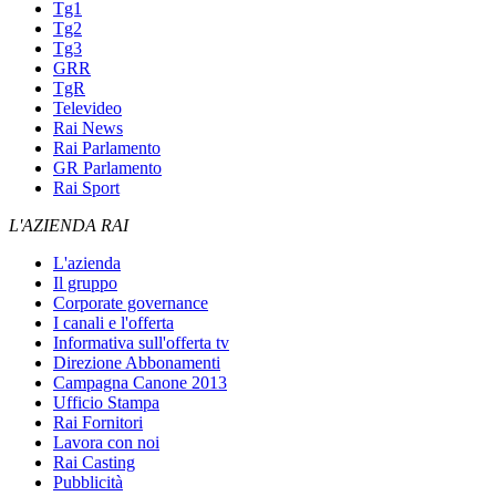
Tg1
Tg2
Tg3
GRR
TgR
Televideo
Rai News
Rai Parlamento
GR Parlamento
Rai Sport
L'AZIENDA RAI
L'azienda
Il gruppo
Corporate governance
I canali e l'offerta
Informativa sull'offerta tv
Direzione Abbonamenti
Campagna Canone 2013
Ufficio Stampa
Rai Fornitori
Lavora con noi
Rai Casting
Pubblicità