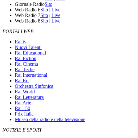
Giornale Radio
Sito
Web Radio 6
Sito
|
Live
Web Radio 7
Sito
|
Live
Web Radio 8
Sito
|
Live
PORTALI WEB
Rai.tv
Nuovi Talenti
Rai Educational
Rai Fiction
Rai Cinema
Rai Teche
Rai International
Rai Eri
Orchestra Sinfonica
Rai World
Rai Letteratura
Rai Arte
Rai 150
Prix Italia
Museo della radio e della televisione
NOTIZIE E SPORT