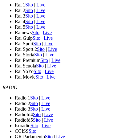
Rai 1
Sito
|
Live
Rai 2
Sito
|
Live
Rai 3
Sito
|
Live
Rai 4
Sito
|
Live
Rai 5
Sito
|
Live
Rainews
Sito
|
Live
Rai Gulp
Sito
|
Live
Rai Sport
Sito
|
Live
Rai Sport 2
Sito
|
Live
Rai Storia
Sito
|
Live
Rai Premium
Sito
|
Live
Rai Scuola
Sito
|
Live
Rai YoYo
Sito
|
Live
Rai Movie
Sito
|
Live
RADIO
Radio 1
Sito
|
Live
Radio 2
Sito
|
Live
Radio 3
Sito
|
Live
Radiofd4
Sito
|
Live
Radiofd5
Sito
|
Live
Isoradio
Sito
|
Live
CCISS
Sito
GR Parlamento
Sito
|
Live