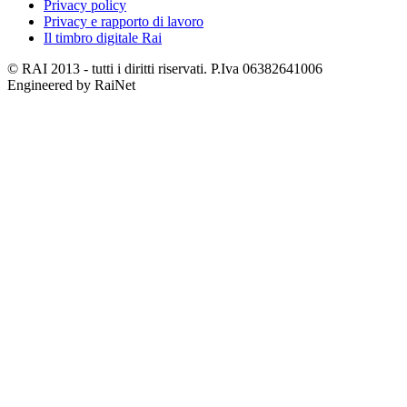
Privacy policy
Privacy e rapporto di lavoro
Il timbro digitale Rai
© RAI 2013 - tutti i diritti riservati. P.Iva 06382641006
Engineered by RaiNet