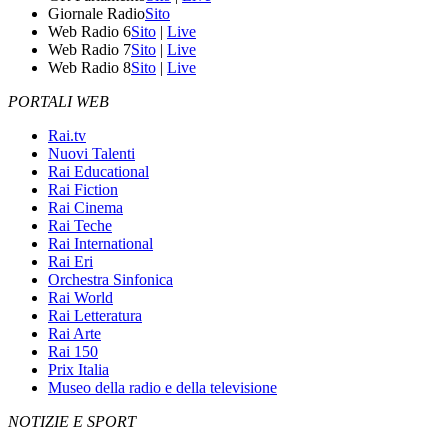
Giornale Radio
Sito
Web Radio 6
Sito
|
Live
Web Radio 7
Sito
|
Live
Web Radio 8
Sito
|
Live
PORTALI WEB
Rai.tv
Nuovi Talenti
Rai Educational
Rai Fiction
Rai Cinema
Rai Teche
Rai International
Rai Eri
Orchestra Sinfonica
Rai World
Rai Letteratura
Rai Arte
Rai 150
Prix Italia
Museo della radio e della televisione
NOTIZIE E SPORT