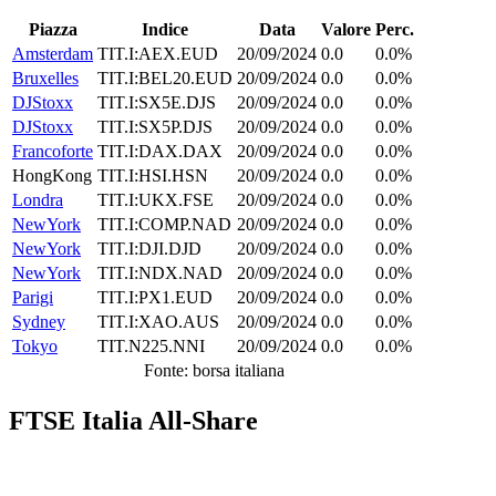
Piazza
Indice
Data
Valore
Perc.
Amsterdam
TIT.I:AEX.EUD
20/09/2024
0.0
0.0%
Bruxelles
TIT.I:BEL20.EUD
20/09/2024
0.0
0.0%
DJStoxx
TIT.I:SX5E.DJS
20/09/2024
0.0
0.0%
DJStoxx
TIT.I:SX5P.DJS
20/09/2024
0.0
0.0%
Francoforte
TIT.I:DAX.DAX
20/09/2024
0.0
0.0%
HongKong
TIT.I:HSI.HSN
20/09/2024
0.0
0.0%
Londra
TIT.I:UKX.FSE
20/09/2024
0.0
0.0%
NewYork
TIT.I:COMP.NAD
20/09/2024
0.0
0.0%
NewYork
TIT.I:DJI.DJD
20/09/2024
0.0
0.0%
NewYork
TIT.I:NDX.NAD
20/09/2024
0.0
0.0%
Parigi
TIT.I:PX1.EUD
20/09/2024
0.0
0.0%
Sydney
TIT.I:XAO.AUS
20/09/2024
0.0
0.0%
Tokyo
TIT.N225.NNI
20/09/2024
0.0
0.0%
Fonte: borsa italiana
FTSE Italia All-Share