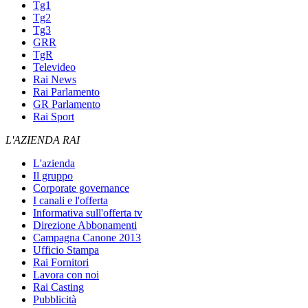
Tg1
Tg2
Tg3
GRR
TgR
Televideo
Rai News
Rai Parlamento
GR Parlamento
Rai Sport
L'AZIENDA RAI
L'azienda
Il gruppo
Corporate governance
I canali e l'offerta
Informativa sull'offerta tv
Direzione Abbonamenti
Campagna Canone 2013
Ufficio Stampa
Rai Fornitori
Lavora con noi
Rai Casting
Pubblicità