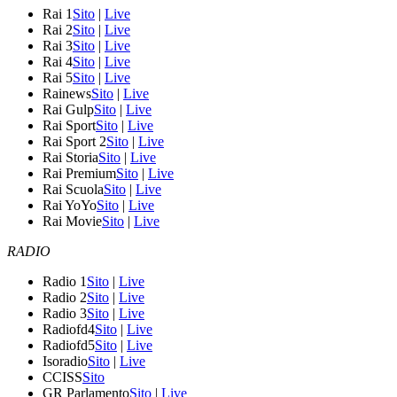
Rai 1
Sito
|
Live
Rai 2
Sito
|
Live
Rai 3
Sito
|
Live
Rai 4
Sito
|
Live
Rai 5
Sito
|
Live
Rainews
Sito
|
Live
Rai Gulp
Sito
|
Live
Rai Sport
Sito
|
Live
Rai Sport 2
Sito
|
Live
Rai Storia
Sito
|
Live
Rai Premium
Sito
|
Live
Rai Scuola
Sito
|
Live
Rai YoYo
Sito
|
Live
Rai Movie
Sito
|
Live
RADIO
Radio 1
Sito
|
Live
Radio 2
Sito
|
Live
Radio 3
Sito
|
Live
Radiofd4
Sito
|
Live
Radiofd5
Sito
|
Live
Isoradio
Sito
|
Live
CCISS
Sito
GR Parlamento
Sito
|
Live