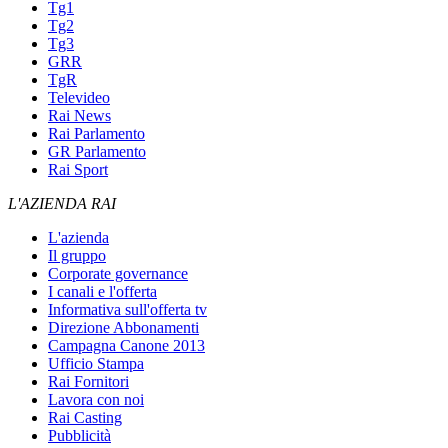
Tg1
Tg2
Tg3
GRR
TgR
Televideo
Rai News
Rai Parlamento
GR Parlamento
Rai Sport
L'AZIENDA RAI
L'azienda
Il gruppo
Corporate governance
I canali e l'offerta
Informativa sull'offerta tv
Direzione Abbonamenti
Campagna Canone 2013
Ufficio Stampa
Rai Fornitori
Lavora con noi
Rai Casting
Pubblicità