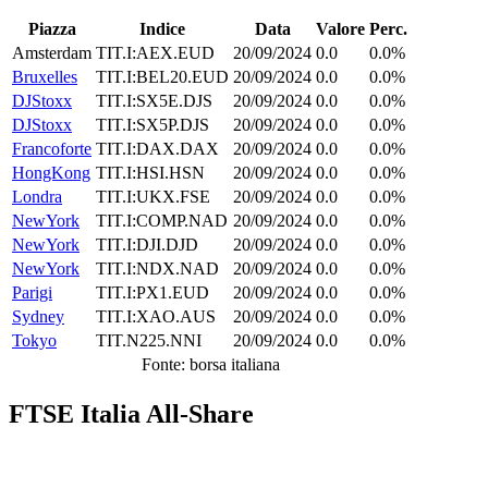
Piazza
Indice
Data
Valore
Perc.
Amsterdam
TIT.I:AEX.EUD
20/09/2024
0.0
0.0%
Bruxelles
TIT.I:BEL20.EUD
20/09/2024
0.0
0.0%
DJStoxx
TIT.I:SX5E.DJS
20/09/2024
0.0
0.0%
DJStoxx
TIT.I:SX5P.DJS
20/09/2024
0.0
0.0%
Francoforte
TIT.I:DAX.DAX
20/09/2024
0.0
0.0%
HongKong
TIT.I:HSI.HSN
20/09/2024
0.0
0.0%
Londra
TIT.I:UKX.FSE
20/09/2024
0.0
0.0%
NewYork
TIT.I:COMP.NAD
20/09/2024
0.0
0.0%
NewYork
TIT.I:DJI.DJD
20/09/2024
0.0
0.0%
NewYork
TIT.I:NDX.NAD
20/09/2024
0.0
0.0%
Parigi
TIT.I:PX1.EUD
20/09/2024
0.0
0.0%
Sydney
TIT.I:XAO.AUS
20/09/2024
0.0
0.0%
Tokyo
TIT.N225.NNI
20/09/2024
0.0
0.0%
Fonte: borsa italiana
FTSE Italia All-Share