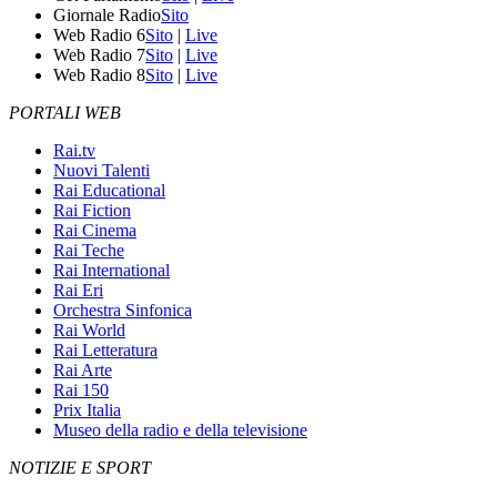
Giornale Radio
Sito
Web Radio 6
Sito
|
Live
Web Radio 7
Sito
|
Live
Web Radio 8
Sito
|
Live
PORTALI WEB
Rai.tv
Nuovi Talenti
Rai Educational
Rai Fiction
Rai Cinema
Rai Teche
Rai International
Rai Eri
Orchestra Sinfonica
Rai World
Rai Letteratura
Rai Arte
Rai 150
Prix Italia
Museo della radio e della televisione
NOTIZIE E SPORT