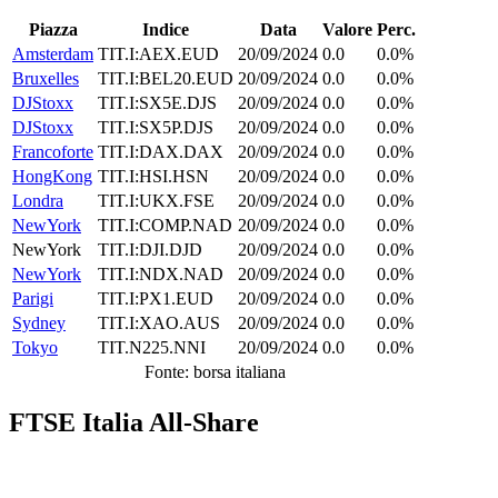
Piazza
Indice
Data
Valore
Perc.
Amsterdam
TIT.I:AEX.EUD
20/09/2024
0.0
0.0%
Bruxelles
TIT.I:BEL20.EUD
20/09/2024
0.0
0.0%
DJStoxx
TIT.I:SX5E.DJS
20/09/2024
0.0
0.0%
DJStoxx
TIT.I:SX5P.DJS
20/09/2024
0.0
0.0%
Francoforte
TIT.I:DAX.DAX
20/09/2024
0.0
0.0%
HongKong
TIT.I:HSI.HSN
20/09/2024
0.0
0.0%
Londra
TIT.I:UKX.FSE
20/09/2024
0.0
0.0%
NewYork
TIT.I:COMP.NAD
20/09/2024
0.0
0.0%
NewYork
TIT.I:DJI.DJD
20/09/2024
0.0
0.0%
NewYork
TIT.I:NDX.NAD
20/09/2024
0.0
0.0%
Parigi
TIT.I:PX1.EUD
20/09/2024
0.0
0.0%
Sydney
TIT.I:XAO.AUS
20/09/2024
0.0
0.0%
Tokyo
TIT.N225.NNI
20/09/2024
0.0
0.0%
Fonte: borsa italiana
FTSE Italia All-Share