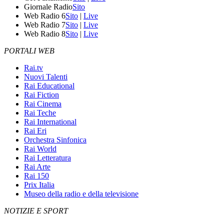
Giornale Radio
Sito
Web Radio 6
Sito
|
Live
Web Radio 7
Sito
|
Live
Web Radio 8
Sito
|
Live
PORTALI WEB
Rai.tv
Nuovi Talenti
Rai Educational
Rai Fiction
Rai Cinema
Rai Teche
Rai International
Rai Eri
Orchestra Sinfonica
Rai World
Rai Letteratura
Rai Arte
Rai 150
Prix Italia
Museo della radio e della televisione
NOTIZIE E SPORT