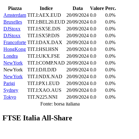
Piazza
Indice
Data
Valore
Perc.
Amsterdam
TIT.I:AEX.EUD
20/09/2024
0.0
0.0%
Bruxelles
TIT.I:BEL20.EUD
20/09/2024
0.0
0.0%
DJStoxx
TIT.I:SX5E.DJS
20/09/2024
0.0
0.0%
DJStoxx
TIT.I:SX5P.DJS
20/09/2024
0.0
0.0%
Francoforte
TIT.I:DAX.DAX
20/09/2024
0.0
0.0%
HongKong
TIT.I:HSI.HSN
20/09/2024
0.0
0.0%
Londra
TIT.I:UKX.FSE
20/09/2024
0.0
0.0%
NewYork
TIT.I:COMP.NAD
20/09/2024
0.0
0.0%
NewYork
TIT.I:DJI.DJD
20/09/2024
0.0
0.0%
NewYork
TIT.I:NDX.NAD
20/09/2024
0.0
0.0%
Parigi
TIT.I:PX1.EUD
20/09/2024
0.0
0.0%
Sydney
TIT.I:XAO.AUS
20/09/2024
0.0
0.0%
Tokyo
TIT.N225.NNI
20/09/2024
0.0
0.0%
Fonte: borsa italiana
FTSE Italia All-Share