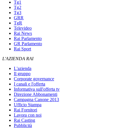
Tg1
Tg2
Tg3
GRR
TgR
Televideo
Rai News
Rai Parlamento
GR Parlamento
Rai Sport
L'AZIENDA RAI
L'azienda
Il gruppo
Corporate governance
I canali e l'offerta
Informativa sull'offerta tv
Direzione Abbonamenti
Campagna Canone 2013
Ufficio Stampa
Rai Fornitori
Lavora con noi
Rai Casting
Pubblicità