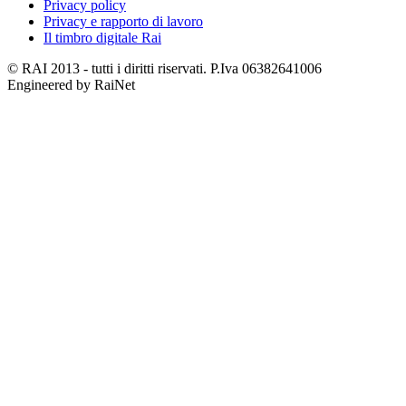
Privacy policy
Privacy e rapporto di lavoro
Il timbro digitale Rai
© RAI 2013 - tutti i diritti riservati. P.Iva 06382641006
Engineered by RaiNet