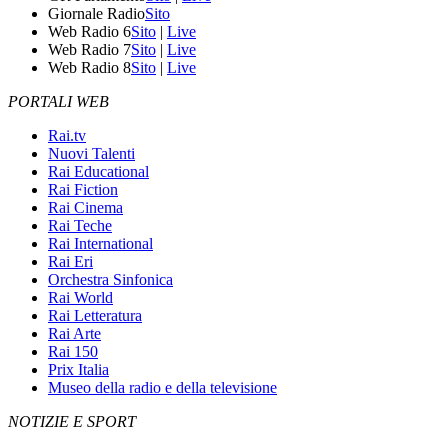
Giornale Radio
Sito
Web Radio 6
Sito
|
Live
Web Radio 7
Sito
|
Live
Web Radio 8
Sito
|
Live
PORTALI WEB
Rai.tv
Nuovi Talenti
Rai Educational
Rai Fiction
Rai Cinema
Rai Teche
Rai International
Rai Eri
Orchestra Sinfonica
Rai World
Rai Letteratura
Rai Arte
Rai 150
Prix Italia
Museo della radio e della televisione
NOTIZIE E SPORT