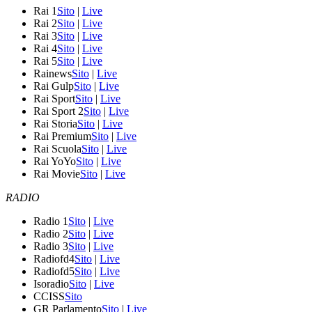
Rai 1
Sito
|
Live
Rai 2
Sito
|
Live
Rai 3
Sito
|
Live
Rai 4
Sito
|
Live
Rai 5
Sito
|
Live
Rainews
Sito
|
Live
Rai Gulp
Sito
|
Live
Rai Sport
Sito
|
Live
Rai Sport 2
Sito
|
Live
Rai Storia
Sito
|
Live
Rai Premium
Sito
|
Live
Rai Scuola
Sito
|
Live
Rai YoYo
Sito
|
Live
Rai Movie
Sito
|
Live
RADIO
Radio 1
Sito
|
Live
Radio 2
Sito
|
Live
Radio 3
Sito
|
Live
Radiofd4
Sito
|
Live
Radiofd5
Sito
|
Live
Isoradio
Sito
|
Live
CCISS
Sito
GR Parlamento
Sito
|
Live