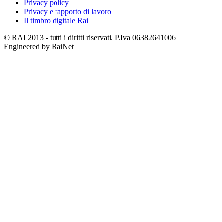
Privacy policy
Privacy e rapporto di lavoro
Il timbro digitale Rai
© RAI 2013 - tutti i diritti riservati. P.Iva 06382641006
Engineered by RaiNet