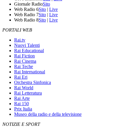
Giornale Radio
Sito
Web Radio 6
Sito
|
Live
Web Radio 7
Sito
|
Live
Web Radio 8
Sito
|
Live
PORTALI WEB
Rai.tv
Nuovi Talenti
Rai Educational
Rai Fiction
Rai Cinema
Rai Teche
Rai International
Rai Eri
Orchestra Sinfonica
Rai World
Rai Letteratura
Rai Arte
Rai 150
Prix Italia
Museo della radio e della televisione
NOTIZIE E SPORT