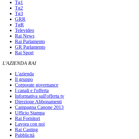
Tg1
Tg2
Tg3
GRR
TgR
Televideo
Rai News
Rai Parlamento
GR Parlamento
Rai Sport
L'AZIENDA RAI
L'azienda
Il gruppo
Corporate governance
I canali e l'offerta
Informativa sull'offerta tv
Direzione Abbonamenti
Campagna Canone 2013
Ufficio Stampa
Rai Fornitori
Lavora con noi
Rai Casting
Pubblicità