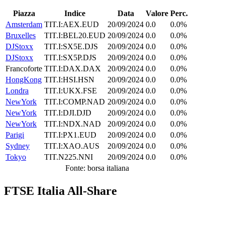
Piazza
Indice
Data
Valore
Perc.
Amsterdam
TIT.I:AEX.EUD
20/09/2024
0.0
0.0%
Bruxelles
TIT.I:BEL20.EUD
20/09/2024
0.0
0.0%
DJStoxx
TIT.I:SX5E.DJS
20/09/2024
0.0
0.0%
DJStoxx
TIT.I:SX5P.DJS
20/09/2024
0.0
0.0%
Francoforte
TIT.I:DAX.DAX
20/09/2024
0.0
0.0%
HongKong
TIT.I:HSI.HSN
20/09/2024
0.0
0.0%
Londra
TIT.I:UKX.FSE
20/09/2024
0.0
0.0%
NewYork
TIT.I:COMP.NAD
20/09/2024
0.0
0.0%
NewYork
TIT.I:DJI.DJD
20/09/2024
0.0
0.0%
NewYork
TIT.I:NDX.NAD
20/09/2024
0.0
0.0%
Parigi
TIT.I:PX1.EUD
20/09/2024
0.0
0.0%
Sydney
TIT.I:XAO.AUS
20/09/2024
0.0
0.0%
Tokyo
TIT.N225.NNI
20/09/2024
0.0
0.0%
Fonte: borsa italiana
FTSE Italia All-Share