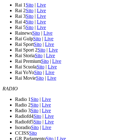
Rai 1
Sito
|
Live
Rai 2
Sito
|
Live
Rai 3
Sito
|
Live
Rai 4
Sito
|
Live
Rai 5
Sito
|
Live
Rainews
Sito
|
Live
Rai Gulp
Sito
|
Live
Rai Sport
Sito
|
Live
Rai Sport 2
Sito
|
Live
Rai Storia
Sito
|
Live
Rai Premium
Sito
|
Live
Rai Scuola
Sito
|
Live
Rai YoYo
Sito
|
Live
Rai Movie
Sito
|
Live
RADIO
Radio 1
Sito
|
Live
Radio 2
Sito
|
Live
Radio 3
Sito
|
Live
Radiofd4
Sito
|
Live
Radiofd5
Sito
|
Live
Isoradio
Sito
|
Live
CCISS
Sito
GR Parlamento
Sito
|
Live