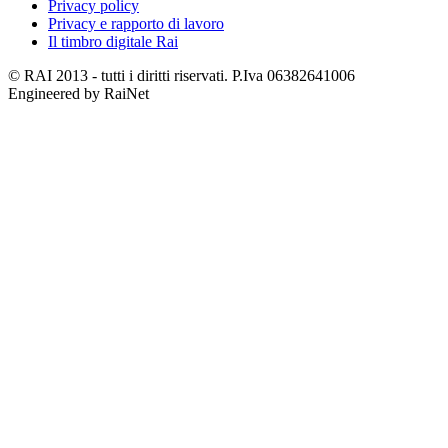
Privacy policy
Privacy e rapporto di lavoro
Il timbro digitale Rai
© RAI 2013 - tutti i diritti riservati. P.Iva 06382641006
Engineered by RaiNet