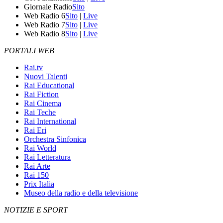
Giornale Radio
Sito
Web Radio 6
Sito
|
Live
Web Radio 7
Sito
|
Live
Web Radio 8
Sito
|
Live
PORTALI WEB
Rai.tv
Nuovi Talenti
Rai Educational
Rai Fiction
Rai Cinema
Rai Teche
Rai International
Rai Eri
Orchestra Sinfonica
Rai World
Rai Letteratura
Rai Arte
Rai 150
Prix Italia
Museo della radio e della televisione
NOTIZIE E SPORT