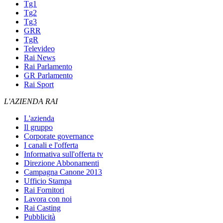
Tg1
Tg2
Tg3
GRR
TgR
Televideo
Rai News
Rai Parlamento
GR Parlamento
Rai Sport
L'AZIENDA RAI
L'azienda
Il gruppo
Corporate governance
I canali e l'offerta
Informativa sull'offerta tv
Direzione Abbonamenti
Campagna Canone 2013
Ufficio Stampa
Rai Fornitori
Lavora con noi
Rai Casting
Pubblicità