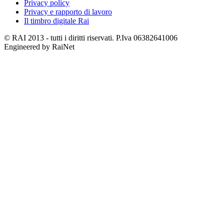
Privacy policy
Privacy e rapporto di lavoro
Il timbro digitale Rai
© RAI 2013 - tutti i diritti riservati. P.Iva 06382641006
Engineered by RaiNet