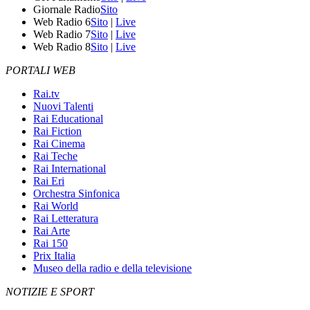
Giornale Radio
Sito
Web Radio 6
Sito
|
Live
Web Radio 7
Sito
|
Live
Web Radio 8
Sito
|
Live
PORTALI WEB
Rai.tv
Nuovi Talenti
Rai Educational
Rai Fiction
Rai Cinema
Rai Teche
Rai International
Rai Eri
Orchestra Sinfonica
Rai World
Rai Letteratura
Rai Arte
Rai 150
Prix Italia
Museo della radio e della televisione
NOTIZIE E SPORT