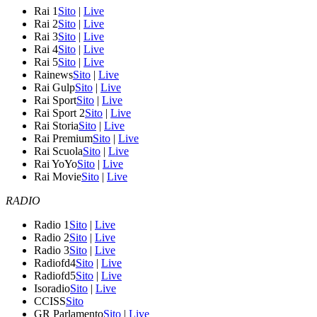
Rai 1
Sito
|
Live
Rai 2
Sito
|
Live
Rai 3
Sito
|
Live
Rai 4
Sito
|
Live
Rai 5
Sito
|
Live
Rainews
Sito
|
Live
Rai Gulp
Sito
|
Live
Rai Sport
Sito
|
Live
Rai Sport 2
Sito
|
Live
Rai Storia
Sito
|
Live
Rai Premium
Sito
|
Live
Rai Scuola
Sito
|
Live
Rai YoYo
Sito
|
Live
Rai Movie
Sito
|
Live
RADIO
Radio 1
Sito
|
Live
Radio 2
Sito
|
Live
Radio 3
Sito
|
Live
Radiofd4
Sito
|
Live
Radiofd5
Sito
|
Live
Isoradio
Sito
|
Live
CCISS
Sito
GR Parlamento
Sito
|
Live