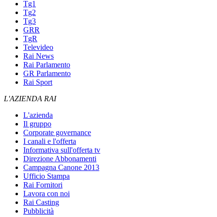
Tg1
Tg2
Tg3
GRR
TgR
Televideo
Rai News
Rai Parlamento
GR Parlamento
Rai Sport
L'AZIENDA RAI
L'azienda
Il gruppo
Corporate governance
I canali e l'offerta
Informativa sull'offerta tv
Direzione Abbonamenti
Campagna Canone 2013
Ufficio Stampa
Rai Fornitori
Lavora con noi
Rai Casting
Pubblicità