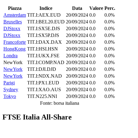
Piazza
Indice
Data
Valore
Perc.
Amsterdam
TIT.I:AEX.EUD
20/09/2024
0.0
0.0%
Bruxelles
TIT.I:BEL20.EUD
20/09/2024
0.0
0.0%
DJStoxx
TIT.I:SX5E.DJS
20/09/2024
0.0
0.0%
DJStoxx
TIT.I:SX5P.DJS
20/09/2024
0.0
0.0%
Francoforte
TIT.I:DAX.DAX
20/09/2024
0.0
0.0%
HongKong
TIT.I:HSI.HSN
20/09/2024
0.0
0.0%
Londra
TIT.I:UKX.FSE
20/09/2024
0.0
0.0%
NewYork
TIT.I:COMP.NAD
20/09/2024
0.0
0.0%
NewYork
TIT.I:DJI.DJD
20/09/2024
0.0
0.0%
NewYork
TIT.I:NDX.NAD
20/09/2024
0.0
0.0%
Parigi
TIT.I:PX1.EUD
20/09/2024
0.0
0.0%
Sydney
TIT.I:XAO.AUS
20/09/2024
0.0
0.0%
Tokyo
TIT.N225.NNI
20/09/2024
0.0
0.0%
Fonte: borsa italiana
FTSE Italia All-Share