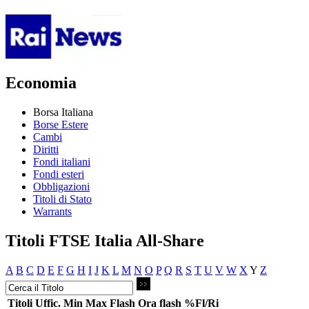
Economia
Borsa Italiana
Borse Estere
Cambi
Diritti
Fondi italiani
Fondi esteri
Obbligazioni
Titoli di Stato
Warrants
Titoli FTSE Italia All-Share
A
B
C
D
E
F
G
H
I
J
K
L
M
N
O
P
Q
R
S
T
U
V
W
X
Y
Z
Titoli
Uffic.
Min
Max
Flash
Ora flash
%Fl/Ri