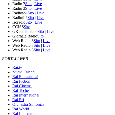
Radio 2
Sito
|
Live
Radio 3
Sito
|
Live
Radiofd4
Sito
|
Live
Radiofd5
Sito
|
Live
Isoradio
Sito
|
Live
CCISS
Sito
GR Parlamento
Sito
|
Live
Giornale Radio
Sito
Web Radio 6
Sito
|
Live
Web Radio 7
Sito
|
Live
Web Radio 8
Sito
|
Live
PORTALI WEB
Rai.tv
Nuovi Talenti
Rai Educational
Rai Fiction
Rai Cinema
Rai Teche
Rai International
Rai Eri
Orchestra Sinfonica
Rai World
Rai Letteratura