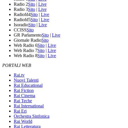
Radio 2
Sito
|
Live
Radio 3
Sito
|
Live
Radiofd4
Sito
|
Live
Radiofd5
Sito
|
Live
Isoradio
Sito
|
Live
CCISS
Sito
GR Parlamento
Sito
|
Live
Giornale Radio
Sito
Web Radio 6
Sito
|
Live
Web Radio 7
Sito
|
Live
Web Radio 8
Sito
|
Live
PORTALI WEB
Rai.tv
Nuovi Talenti
Rai Educational
Rai Fiction
Rai Cinema
Rai Teche
Rai International
Rai Eri
Orchestra Sinfonica
Rai World
Rai Letteratura