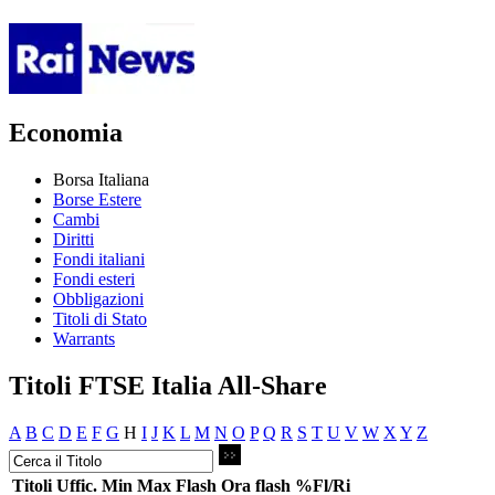
Economia
Borsa Italiana
Borse Estere
Cambi
Diritti
Fondi italiani
Fondi esteri
Obbligazioni
Titoli di Stato
Warrants
Titoli FTSE Italia All-Share
A
B
C
D
E
F
G
H
I
J
K
L
M
N
O
P
Q
R
S
T
U
V
W
X
Y
Z
Titoli
Uffic.
Min
Max
Flash
Ora flash
%Fl/Ri