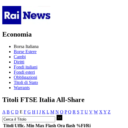
Economia
Borsa Italiana
Borse Estere
Cambi
Diritti
Fondi italiani
Fondi esteri
Obbligazioni
Titoli di Stato
Warrants
Titoli FTSE Italia All-Share
A
B
C
D
E
F
G
H
I
J
K
L
M
N
O
P
Q
R
S
T
U
V
W
X
Y
Z
Titoli
Uffic.
Min
Max
Flash
Ora flash
%Fl/Ri