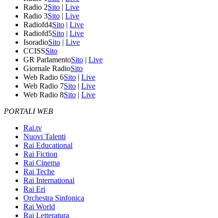
Radio 2
Sito
|
Live
Radio 3
Sito
|
Live
Radiofd4
Sito
|
Live
Radiofd5
Sito
|
Live
Isoradio
Sito
|
Live
CCISS
Sito
GR Parlamento
Sito
|
Live
Giornale Radio
Sito
Web Radio 6
Sito
|
Live
Web Radio 7
Sito
|
Live
Web Radio 8
Sito
|
Live
PORTALI WEB
Rai.tv
Nuovi Talenti
Rai Educational
Rai Fiction
Rai Cinema
Rai Teche
Rai International
Rai Eri
Orchestra Sinfonica
Rai World
Rai Letteratura