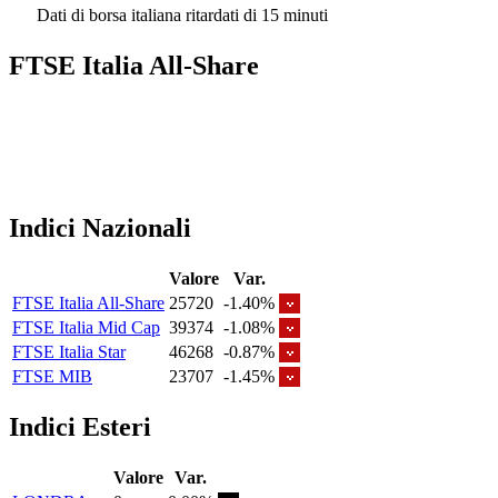
Dati di borsa italiana ritardati di 15 minuti
FTSE Italia All-Share
Indici Nazionali
Valore
Var.
FTSE Italia All-Share
25720
-1.40%
FTSE Italia Mid Cap
39374
-1.08%
FTSE Italia Star
46268
-0.87%
FTSE MIB
23707
-1.45%
Indici Esteri
Valore
Var.