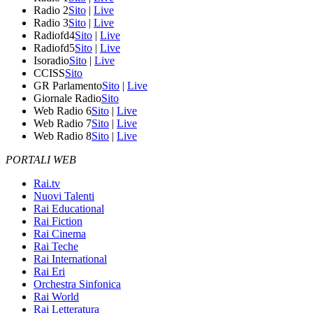
Radio 2
Sito
|
Live
Radio 3
Sito
|
Live
Radiofd4
Sito
|
Live
Radiofd5
Sito
|
Live
Isoradio
Sito
|
Live
CCISS
Sito
GR Parlamento
Sito
|
Live
Giornale Radio
Sito
Web Radio 6
Sito
|
Live
Web Radio 7
Sito
|
Live
Web Radio 8
Sito
|
Live
PORTALI WEB
Rai.tv
Nuovi Talenti
Rai Educational
Rai Fiction
Rai Cinema
Rai Teche
Rai International
Rai Eri
Orchestra Sinfonica
Rai World
Rai Letteratura