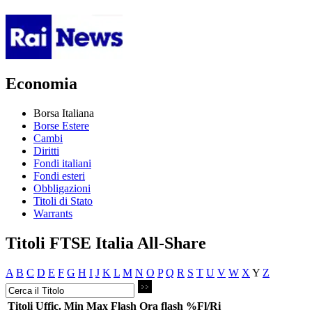
Economia
Borsa Italiana
Borse Estere
Cambi
Diritti
Fondi italiani
Fondi esteri
Obbligazioni
Titoli di Stato
Warrants
Titoli FTSE Italia All-Share
A
B
C
D
E
F
G
H
I
J
K
L
M
N
O
P
Q
R
S
T
U
V
W
X
Y
Z
Titoli
Uffic.
Min
Max
Flash
Ora flash
%Fl/Ri