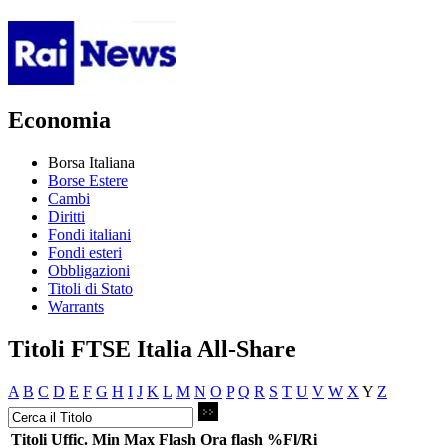
Economia
Borsa Italiana
Borse Estere
Cambi
Diritti
Fondi italiani
Fondi esteri
Obbligazioni
Titoli di Stato
Warrants
Titoli FTSE Italia All-Share
A
B
C
D
E
F
G
H
I
J
K
L
M
N
O
P
Q
R
S
T
U
V
W
X
Y
Z
Titoli
Uffic.
Min
Max
Flash
Ora flash
%Fl/Ri