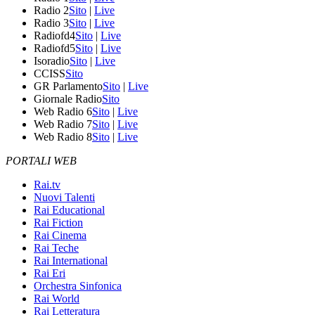
Radio 2
Sito
|
Live
Radio 3
Sito
|
Live
Radiofd4
Sito
|
Live
Radiofd5
Sito
|
Live
Isoradio
Sito
|
Live
CCISS
Sito
GR Parlamento
Sito
|
Live
Giornale Radio
Sito
Web Radio 6
Sito
|
Live
Web Radio 7
Sito
|
Live
Web Radio 8
Sito
|
Live
PORTALI WEB
Rai.tv
Nuovi Talenti
Rai Educational
Rai Fiction
Rai Cinema
Rai Teche
Rai International
Rai Eri
Orchestra Sinfonica
Rai World
Rai Letteratura