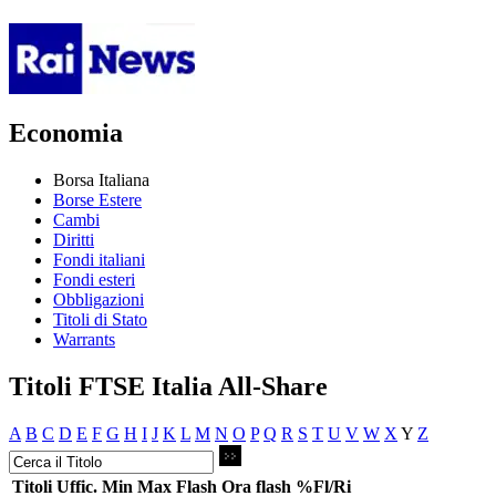
Economia
Borsa Italiana
Borse Estere
Cambi
Diritti
Fondi italiani
Fondi esteri
Obbligazioni
Titoli di Stato
Warrants
Titoli FTSE Italia All-Share
A
B
C
D
E
F
G
H
I
J
K
L
M
N
O
P
Q
R
S
T
U
V
W
X
Y
Z
Titoli
Uffic.
Min
Max
Flash
Ora flash
%Fl/Ri