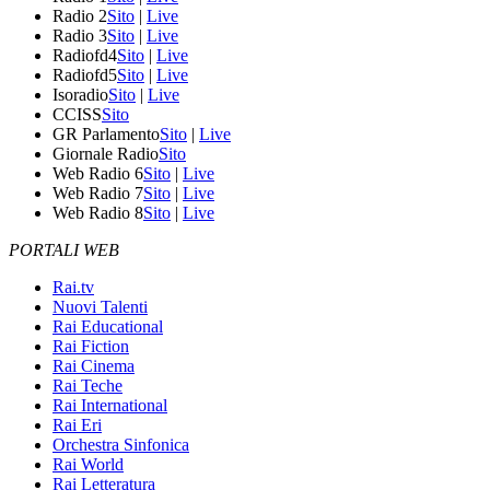
Radio 2
Sito
|
Live
Radio 3
Sito
|
Live
Radiofd4
Sito
|
Live
Radiofd5
Sito
|
Live
Isoradio
Sito
|
Live
CCISS
Sito
GR Parlamento
Sito
|
Live
Giornale Radio
Sito
Web Radio 6
Sito
|
Live
Web Radio 7
Sito
|
Live
Web Radio 8
Sito
|
Live
PORTALI WEB
Rai.tv
Nuovi Talenti
Rai Educational
Rai Fiction
Rai Cinema
Rai Teche
Rai International
Rai Eri
Orchestra Sinfonica
Rai World
Rai Letteratura