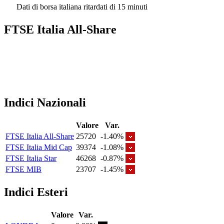
Dati di borsa italiana ritardati di 15 minuti
FTSE Italia All-Share
Indici Nazionali
Valore
Var.
FTSE Italia All-Share
25720
-1.40%
FTSE Italia Mid Cap
39374
-1.08%
FTSE Italia Star
46268
-0.87%
FTSE MIB
23707
-1.45%
Indici Esteri
Valore
Var.