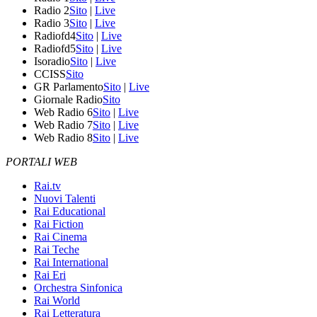
Radio 2
Sito
|
Live
Radio 3
Sito
|
Live
Radiofd4
Sito
|
Live
Radiofd5
Sito
|
Live
Isoradio
Sito
|
Live
CCISS
Sito
GR Parlamento
Sito
|
Live
Giornale Radio
Sito
Web Radio 6
Sito
|
Live
Web Radio 7
Sito
|
Live
Web Radio 8
Sito
|
Live
PORTALI WEB
Rai.tv
Nuovi Talenti
Rai Educational
Rai Fiction
Rai Cinema
Rai Teche
Rai International
Rai Eri
Orchestra Sinfonica
Rai World
Rai Letteratura