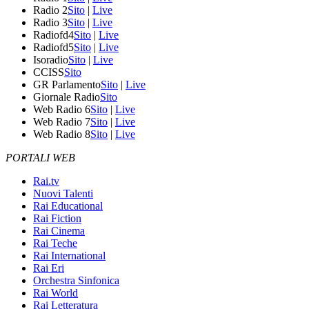
Radio 2
Sito
|
Live
Radio 3
Sito
|
Live
Radiofd4
Sito
|
Live
Radiofd5
Sito
|
Live
Isoradio
Sito
|
Live
CCISS
Sito
GR Parlamento
Sito
|
Live
Giornale Radio
Sito
Web Radio 6
Sito
|
Live
Web Radio 7
Sito
|
Live
Web Radio 8
Sito
|
Live
PORTALI WEB
Rai.tv
Nuovi Talenti
Rai Educational
Rai Fiction
Rai Cinema
Rai Teche
Rai International
Rai Eri
Orchestra Sinfonica
Rai World
Rai Letteratura