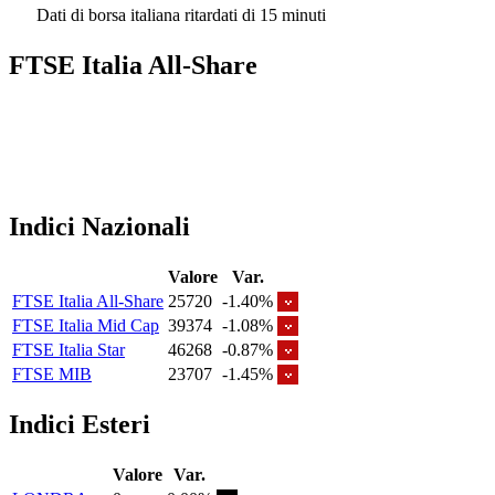
Dati di borsa italiana ritardati di 15 minuti
FTSE Italia All-Share
Indici Nazionali
Valore
Var.
FTSE Italia All-Share
25720
-1.40%
FTSE Italia Mid Cap
39374
-1.08%
FTSE Italia Star
46268
-0.87%
FTSE MIB
23707
-1.45%
Indici Esteri
Valore
Var.