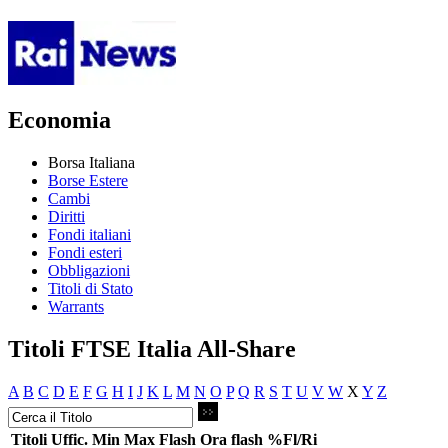
Economia
Borsa Italiana
Borse Estere
Cambi
Diritti
Fondi italiani
Fondi esteri
Obbligazioni
Titoli di Stato
Warrants
Titoli FTSE Italia All-Share
A
B
C
D
E
F
G
H
I
J
K
L
M
N
O
P
Q
R
S
T
U
V
W
X
Y
Z
Titoli
Uffic.
Min
Max
Flash
Ora flash
%Fl/Ri