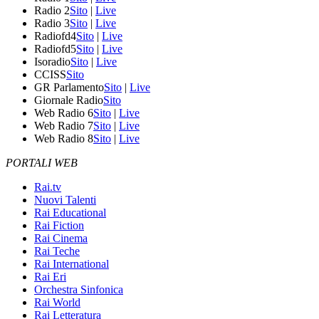
Radio 2
Sito
|
Live
Radio 3
Sito
|
Live
Radiofd4
Sito
|
Live
Radiofd5
Sito
|
Live
Isoradio
Sito
|
Live
CCISS
Sito
GR Parlamento
Sito
|
Live
Giornale Radio
Sito
Web Radio 6
Sito
|
Live
Web Radio 7
Sito
|
Live
Web Radio 8
Sito
|
Live
PORTALI WEB
Rai.tv
Nuovi Talenti
Rai Educational
Rai Fiction
Rai Cinema
Rai Teche
Rai International
Rai Eri
Orchestra Sinfonica
Rai World
Rai Letteratura