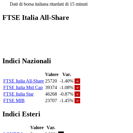
Dati di borsa italiana ritardati di 15 minuti
FTSE Italia All-Share
Indici Nazionali
Valore
Var.
FTSE Italia All-Share
25720
-1.40%
FTSE Italia Mid Cap
39374
-1.08%
FTSE Italia Star
46268
-0.87%
FTSE MIB
23707
-1.45%
Indici Esteri
Valore
Var.