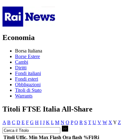
Economia
Borsa Italiana
Borse Estere
Cambi
Diritti
Fondi italiani
Fondi esteri
Obbligazioni
Titoli di Stato
Warrants
Titoli FTSE Italia All-Share
A
B
C
D
E
F
G
H
I
J
K
L
M
N
O
P
Q
R
S
T
U
V
W
X
Y
Z
Titoli
Uffic.
Min
Max
Flash
Ora flash
%Fl/Ri