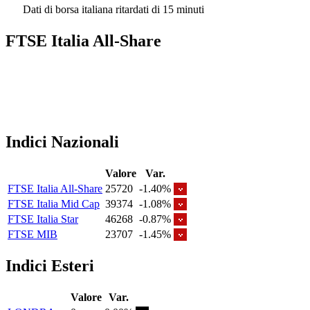
Dati di borsa italiana ritardati di 15 minuti
FTSE Italia All-Share
Indici Nazionali
Valore
Var.
FTSE Italia All-Share
25720
-1.40%
FTSE Italia Mid Cap
39374
-1.08%
FTSE Italia Star
46268
-0.87%
FTSE MIB
23707
-1.45%
Indici Esteri
Valore
Var.