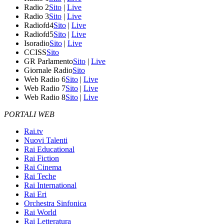
Radio 2
Sito
|
Live
Radio 3
Sito
|
Live
Radiofd4
Sito
|
Live
Radiofd5
Sito
|
Live
Isoradio
Sito
|
Live
CCISS
Sito
GR Parlamento
Sito
|
Live
Giornale Radio
Sito
Web Radio 6
Sito
|
Live
Web Radio 7
Sito
|
Live
Web Radio 8
Sito
|
Live
PORTALI WEB
Rai.tv
Nuovi Talenti
Rai Educational
Rai Fiction
Rai Cinema
Rai Teche
Rai International
Rai Eri
Orchestra Sinfonica
Rai World
Rai Letteratura