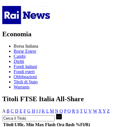
Economia
Borsa Italiana
Borse Estere
Cambi
Diritti
Fondi italiani
Fondi esteri
Obbligazioni
Titoli di Stato
Warrants
Titoli FTSE Italia All-Share
A
B
C
D
E
F
G
H
I
J
K
L
M
N
O
P
Q
R
S
T
U
V
W
X
Y
Z
Titoli
Uffic.
Min
Max
Flash
Ora flash
%Fl/Ri