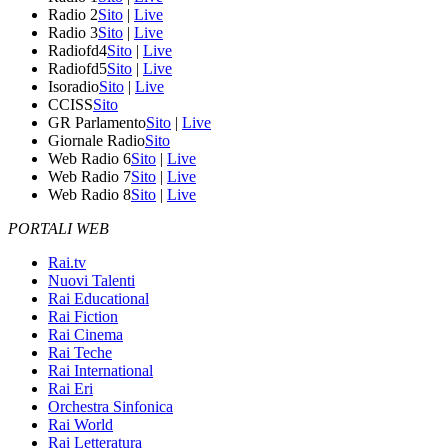
Radio 2
Sito
|
Live
Radio 3
Sito
|
Live
Radiofd4
Sito
|
Live
Radiofd5
Sito
|
Live
Isoradio
Sito
|
Live
CCISS
Sito
GR Parlamento
Sito
|
Live
Giornale Radio
Sito
Web Radio 6
Sito
|
Live
Web Radio 7
Sito
|
Live
Web Radio 8
Sito
|
Live
PORTALI WEB
Rai.tv
Nuovi Talenti
Rai Educational
Rai Fiction
Rai Cinema
Rai Teche
Rai International
Rai Eri
Orchestra Sinfonica
Rai World
Rai Letteratura