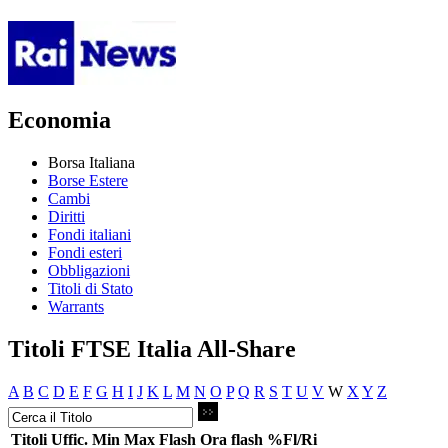
Economia
Borsa Italiana
Borse Estere
Cambi
Diritti
Fondi italiani
Fondi esteri
Obbligazioni
Titoli di Stato
Warrants
Titoli FTSE Italia All-Share
A
B
C
D
E
F
G
H
I
J
K
L
M
N
O
P
Q
R
S
T
U
V
W
X
Y
Z
Titoli
Uffic.
Min
Max
Flash
Ora flash
%Fl/Ri