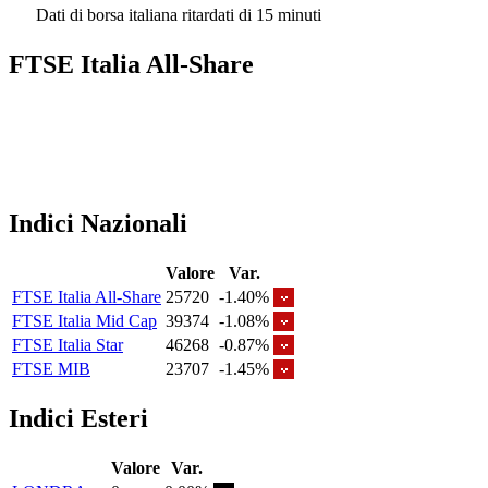
Dati di borsa italiana ritardati di 15 minuti
FTSE Italia All-Share
Indici Nazionali
Valore
Var.
FTSE Italia All-Share
25720
-1.40%
FTSE Italia Mid Cap
39374
-1.08%
FTSE Italia Star
46268
-0.87%
FTSE MIB
23707
-1.45%
Indici Esteri
Valore
Var.