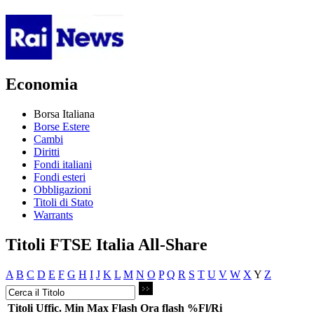
Economia
Borsa Italiana
Borse Estere
Cambi
Diritti
Fondi italiani
Fondi esteri
Obbligazioni
Titoli di Stato
Warrants
Titoli FTSE Italia All-Share
A
B
C
D
E
F
G
H
I
J
K
L
M
N
O
P
Q
R
S
T
U
V
W
X
Y
Z
Titoli
Uffic.
Min
Max
Flash
Ora flash
%Fl/Ri