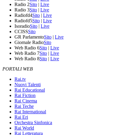
Radio 2
Sito
|
Live
Radio 3
Sito
|
Live
Radiofd4
Sito
|
Live
Radiofd5
Sito
|
Live
Isoradio
Sito
|
Live
CCISS
Sito
GR Parlamento
Sito
|
Live
Giornale Radio
Sito
Web Radio 6
Sito
|
Live
Web Radio 7
Sito
|
Live
Web Radio 8
Sito
|
Live
PORTALI WEB
Rai.tv
Nuovi Talenti
Rai Educational
Rai Fiction
Rai Cinema
Rai Teche
Rai International
Rai Eri
Orchestra Sinfonica
Rai World
Rai Letteratura