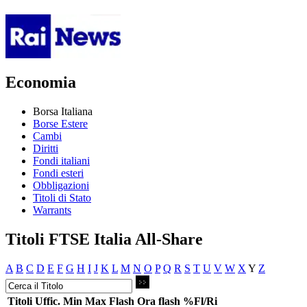
Economia
Borsa Italiana
Borse Estere
Cambi
Diritti
Fondi italiani
Fondi esteri
Obbligazioni
Titoli di Stato
Warrants
Titoli FTSE Italia All-Share
A
B
C
D
E
F
G
H
I
J
K
L
M
N
O
P
Q
R
S
T
U
V
W
X
Y
Z
Titoli
Uffic.
Min
Max
Flash
Ora flash
%Fl/Ri