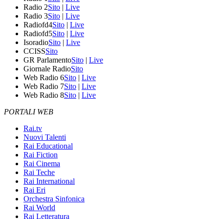
Radio 2
Sito
|
Live
Radio 3
Sito
|
Live
Radiofd4
Sito
|
Live
Radiofd5
Sito
|
Live
Isoradio
Sito
|
Live
CCISS
Sito
GR Parlamento
Sito
|
Live
Giornale Radio
Sito
Web Radio 6
Sito
|
Live
Web Radio 7
Sito
|
Live
Web Radio 8
Sito
|
Live
PORTALI WEB
Rai.tv
Nuovi Talenti
Rai Educational
Rai Fiction
Rai Cinema
Rai Teche
Rai International
Rai Eri
Orchestra Sinfonica
Rai World
Rai Letteratura