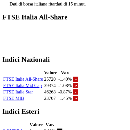
Dati di borsa italiana ritardati di 15 minuti
FTSE Italia All-Share
Indici Nazionali
Valore
Var.
FTSE Italia All-Share
25720
-1.40%
FTSE Italia Mid Cap
39374
-1.08%
FTSE Italia Star
46268
-0.87%
FTSE MIB
23707
-1.45%
Indici Esteri
Valore
Var.