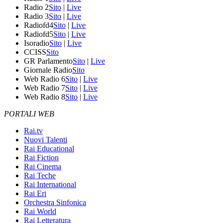
Radio 2
Sito
|
Live
Radio 3
Sito
|
Live
Radiofd4
Sito
|
Live
Radiofd5
Sito
|
Live
Isoradio
Sito
|
Live
CCISS
Sito
GR Parlamento
Sito
|
Live
Giornale Radio
Sito
Web Radio 6
Sito
|
Live
Web Radio 7
Sito
|
Live
Web Radio 8
Sito
|
Live
PORTALI WEB
Rai.tv
Nuovi Talenti
Rai Educational
Rai Fiction
Rai Cinema
Rai Teche
Rai International
Rai Eri
Orchestra Sinfonica
Rai World
Rai Letteratura