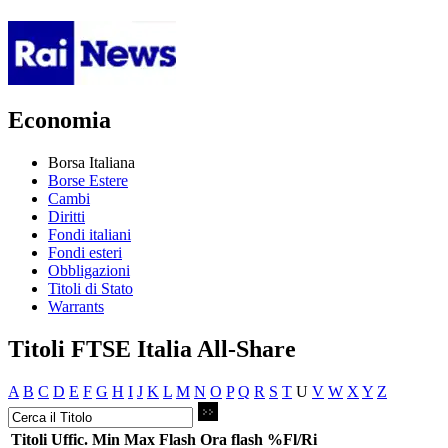
Economia
Borsa Italiana
Borse Estere
Cambi
Diritti
Fondi italiani
Fondi esteri
Obbligazioni
Titoli di Stato
Warrants
Titoli FTSE Italia All-Share
A
B
C
D
E
F
G
H
I
J
K
L
M
N
O
P
Q
R
S
T
U
V
W
X
Y
Z
Titoli
Uffic.
Min
Max
Flash
Ora flash
%Fl/Ri