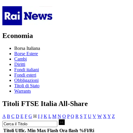
Economia
Borsa Italiana
Borse Estere
Cambi
Diritti
Fondi italiani
Fondi esteri
Obbligazioni
Titoli di Stato
Warrants
Titoli FTSE Italia All-Share
A
B
C
D
E
F
G
H
I
J
K
L
M
N
O
P
Q
R
S
T
U
V
W
X
Y
Z
Titoli
Uffic.
Min
Max
Flash
Ora flash
%Fl/Ri