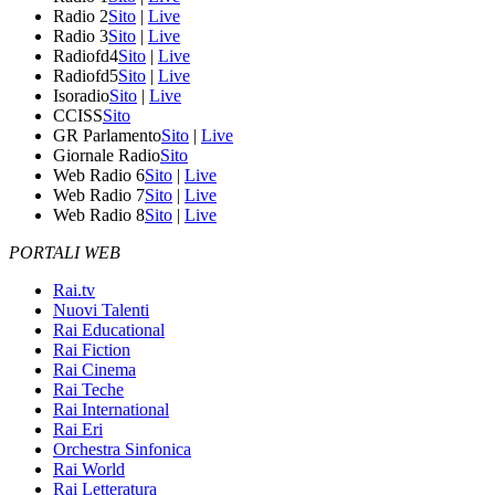
Radio 2
Sito
|
Live
Radio 3
Sito
|
Live
Radiofd4
Sito
|
Live
Radiofd5
Sito
|
Live
Isoradio
Sito
|
Live
CCISS
Sito
GR Parlamento
Sito
|
Live
Giornale Radio
Sito
Web Radio 6
Sito
|
Live
Web Radio 7
Sito
|
Live
Web Radio 8
Sito
|
Live
PORTALI WEB
Rai.tv
Nuovi Talenti
Rai Educational
Rai Fiction
Rai Cinema
Rai Teche
Rai International
Rai Eri
Orchestra Sinfonica
Rai World
Rai Letteratura