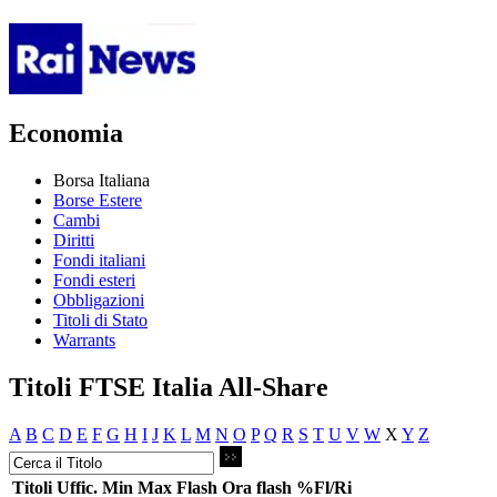
Economia
Borsa Italiana
Borse Estere
Cambi
Diritti
Fondi italiani
Fondi esteri
Obbligazioni
Titoli di Stato
Warrants
Titoli FTSE Italia All-Share
A
B
C
D
E
F
G
H
I
J
K
L
M
N
O
P
Q
R
S
T
U
V
W
X
Y
Z
Titoli
Uffic.
Min
Max
Flash
Ora flash
%Fl/Ri