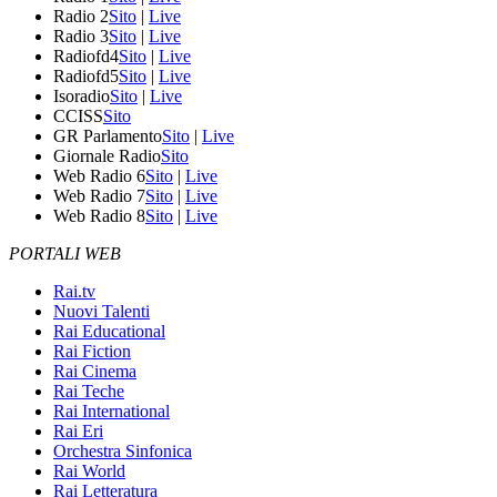
Radio 2
Sito
|
Live
Radio 3
Sito
|
Live
Radiofd4
Sito
|
Live
Radiofd5
Sito
|
Live
Isoradio
Sito
|
Live
CCISS
Sito
GR Parlamento
Sito
|
Live
Giornale Radio
Sito
Web Radio 6
Sito
|
Live
Web Radio 7
Sito
|
Live
Web Radio 8
Sito
|
Live
PORTALI WEB
Rai.tv
Nuovi Talenti
Rai Educational
Rai Fiction
Rai Cinema
Rai Teche
Rai International
Rai Eri
Orchestra Sinfonica
Rai World
Rai Letteratura