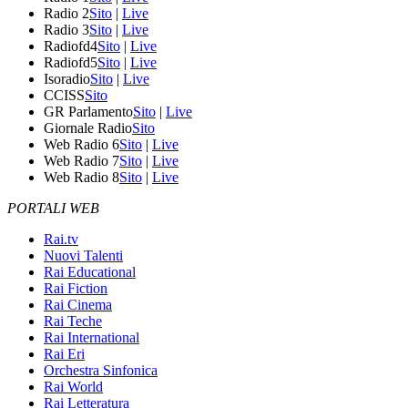
Radio 2
Sito
|
Live
Radio 3
Sito
|
Live
Radiofd4
Sito
|
Live
Radiofd5
Sito
|
Live
Isoradio
Sito
|
Live
CCISS
Sito
GR Parlamento
Sito
|
Live
Giornale Radio
Sito
Web Radio 6
Sito
|
Live
Web Radio 7
Sito
|
Live
Web Radio 8
Sito
|
Live
PORTALI WEB
Rai.tv
Nuovi Talenti
Rai Educational
Rai Fiction
Rai Cinema
Rai Teche
Rai International
Rai Eri
Orchestra Sinfonica
Rai World
Rai Letteratura