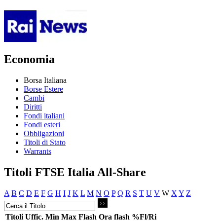
Economia
Borsa Italiana
Borse Estere
Cambi
Diritti
Fondi italiani
Fondi esteri
Obbligazioni
Titoli di Stato
Warrants
Titoli FTSE Italia All-Share
A
B
C
D
E
F
G
H
I
J
K
L
M
N
O
P
Q
R
S
T
U
V
W
X
Y
Z
Titoli
Uffic.
Min
Max
Flash
Ora flash
%Fl/Ri