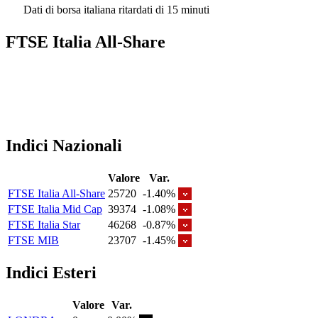
Dati di borsa italiana ritardati di 15 minuti
FTSE Italia All-Share
Indici Nazionali
Valore
Var.
FTSE Italia All-Share
25720
-1.40%
FTSE Italia Mid Cap
39374
-1.08%
FTSE Italia Star
46268
-0.87%
FTSE MIB
23707
-1.45%
Indici Esteri
Valore
Var.