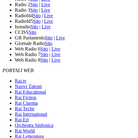
Radio 2
Sito
|
Live
Radio 3
Sito
|
Live
Radiofd4
Sito
|
Live
Radiofd5
Sito
|
Live
Isoradio
Sito
|
Live
CCISS
Sito
GR Parlamento
Sito
|
Live
Giornale Radio
Sito
Web Radio 6
Sito
|
Live
Web Radio 7
Sito
|
Live
Web Radio 8
Sito
|
Live
PORTALI WEB
Rai.tv
Nuovi Talenti
Rai Educational
Rai Fiction
Rai Cinema
Rai Teche
Rai International
Rai Eri
Orchestra Sinfonica
Rai World
Rai Letteratura