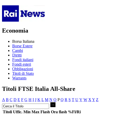
Economia
Borsa Italiana
Borse Estere
Cambi
Diritti
Fondi italiani
Fondi esteri
Obbligazioni
Titoli di Stato
Warrants
Titoli FTSE Italia All-Share
A
B
C
D
E
F
G
H
I
J
K
L
M
N
O
P
Q
R
S
T
U
V
W
X
Y
Z
Titoli
Uffic.
Min
Max
Flash
Ora flash
%Fl/Ri