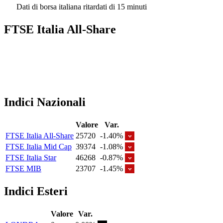
Dati di borsa italiana ritardati di 15 minuti
FTSE Italia All-Share
Indici Nazionali
Valore
Var.
FTSE Italia All-Share
25720
-1.40%
FTSE Italia Mid Cap
39374
-1.08%
FTSE Italia Star
46268
-0.87%
FTSE MIB
23707
-1.45%
Indici Esteri
Valore
Var.