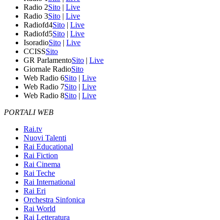
Radio 2
Sito
|
Live
Radio 3
Sito
|
Live
Radiofd4
Sito
|
Live
Radiofd5
Sito
|
Live
Isoradio
Sito
|
Live
CCISS
Sito
GR Parlamento
Sito
|
Live
Giornale Radio
Sito
Web Radio 6
Sito
|
Live
Web Radio 7
Sito
|
Live
Web Radio 8
Sito
|
Live
PORTALI WEB
Rai.tv
Nuovi Talenti
Rai Educational
Rai Fiction
Rai Cinema
Rai Teche
Rai International
Rai Eri
Orchestra Sinfonica
Rai World
Rai Letteratura