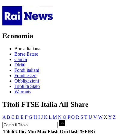
Economia
Borsa Italiana
Borse Estere
Cambi
Diritti
Fondi italiani
Fondi esteri
Obbligazioni
Titoli di Stato
Warrants
Titoli FTSE Italia All-Share
A
B
C
D
E
F
G
H
I
J
K
L
M
N
O
P
Q
R
S
T
U
V
W
X
Y
Z
Titoli
Uffic.
Min
Max
Flash
Ora flash
%Fl/Ri