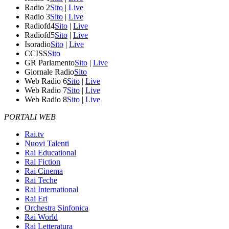
Radio 2
Sito
|
Live
Radio 3
Sito
|
Live
Radiofd4
Sito
|
Live
Radiofd5
Sito
|
Live
Isoradio
Sito
|
Live
CCISS
Sito
GR Parlamento
Sito
|
Live
Giornale Radio
Sito
Web Radio 6
Sito
|
Live
Web Radio 7
Sito
|
Live
Web Radio 8
Sito
|
Live
PORTALI WEB
Rai.tv
Nuovi Talenti
Rai Educational
Rai Fiction
Rai Cinema
Rai Teche
Rai International
Rai Eri
Orchestra Sinfonica
Rai World
Rai Letteratura