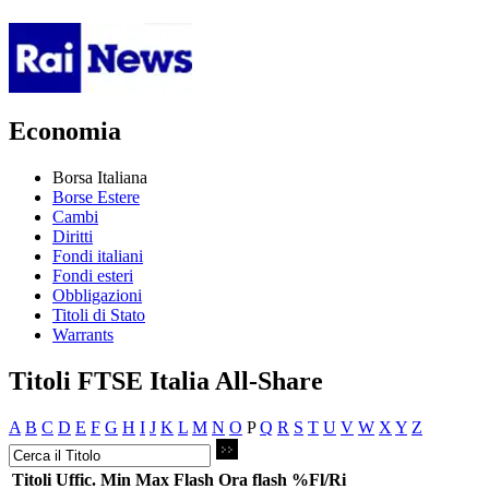
Economia
Borsa Italiana
Borse Estere
Cambi
Diritti
Fondi italiani
Fondi esteri
Obbligazioni
Titoli di Stato
Warrants
Titoli FTSE Italia All-Share
A
B
C
D
E
F
G
H
I
J
K
L
M
N
O
P
Q
R
S
T
U
V
W
X
Y
Z
Titoli
Uffic.
Min
Max
Flash
Ora flash
%Fl/Ri