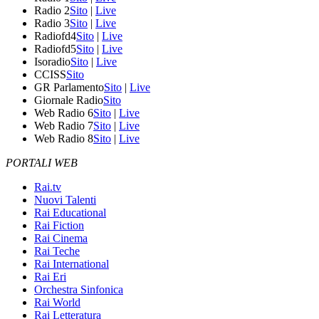
Radio 2
Sito
|
Live
Radio 3
Sito
|
Live
Radiofd4
Sito
|
Live
Radiofd5
Sito
|
Live
Isoradio
Sito
|
Live
CCISS
Sito
GR Parlamento
Sito
|
Live
Giornale Radio
Sito
Web Radio 6
Sito
|
Live
Web Radio 7
Sito
|
Live
Web Radio 8
Sito
|
Live
PORTALI WEB
Rai.tv
Nuovi Talenti
Rai Educational
Rai Fiction
Rai Cinema
Rai Teche
Rai International
Rai Eri
Orchestra Sinfonica
Rai World
Rai Letteratura