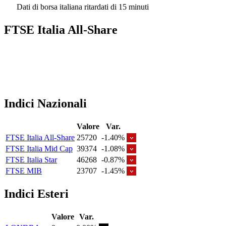
Dati di borsa italiana ritardati di 15 minuti
FTSE Italia All-Share
Indici Nazionali
Valore
Var.
FTSE Italia All-Share
25720
-1.40%
FTSE Italia Mid Cap
39374
-1.08%
FTSE Italia Star
46268
-0.87%
FTSE MIB
23707
-1.45%
Indici Esteri
Valore
Var.