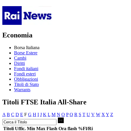
Economia
Borsa Italiana
Borse Estere
Cambi
Diritti
Fondi italiani
Fondi esteri
Obbligazioni
Titoli di Stato
Warrants
Titoli FTSE Italia All-Share
A
B
C
D
E
F
G
H
I
J
K
L
M
N
O
P
Q
R
S
T
U
V
W
X
Y
Z
Titoli
Uffic.
Min
Max
Flash
Ora flash
%Fl/Ri