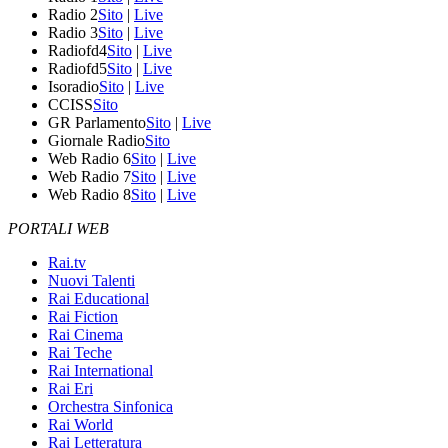
Radio 2
Sito
|
Live
Radio 3
Sito
|
Live
Radiofd4
Sito
|
Live
Radiofd5
Sito
|
Live
Isoradio
Sito
|
Live
CCISS
Sito
GR Parlamento
Sito
|
Live
Giornale Radio
Sito
Web Radio 6
Sito
|
Live
Web Radio 7
Sito
|
Live
Web Radio 8
Sito
|
Live
PORTALI WEB
Rai.tv
Nuovi Talenti
Rai Educational
Rai Fiction
Rai Cinema
Rai Teche
Rai International
Rai Eri
Orchestra Sinfonica
Rai World
Rai Letteratura