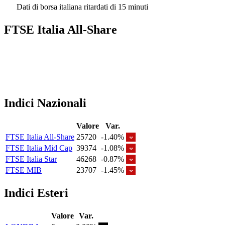
Dati di borsa italiana ritardati di 15 minuti
FTSE Italia All-Share
Indici Nazionali
Valore
Var.
FTSE Italia All-Share
25720
-1.40%
FTSE Italia Mid Cap
39374
-1.08%
FTSE Italia Star
46268
-0.87%
FTSE MIB
23707
-1.45%
Indici Esteri
Valore
Var.