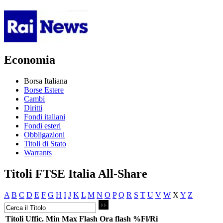
Economia
Borsa Italiana
Borse Estere
Cambi
Diritti
Fondi italiani
Fondi esteri
Obbligazioni
Titoli di Stato
Warrants
Titoli FTSE Italia All-Share
A
B
C
D
E
F
G
H
I
J
K
L
M
N
O
P
Q
R
S
T
U
V
W
X
Y
Z
Titoli
Uffic.
Min
Max
Flash
Ora flash
%Fl/Ri