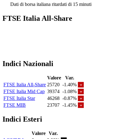
Dati di borsa italiana ritardati di 15 minuti
FTSE Italia All-Share
Indici Nazionali
Valore
Var.
FTSE Italia All-Share
25720
-1.40%
FTSE Italia Mid Cap
39374
-1.08%
FTSE Italia Star
46268
-0.87%
FTSE MIB
23707
-1.45%
Indici Esteri
Valore
Var.