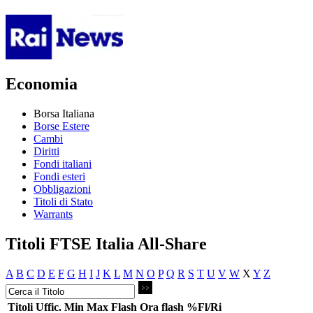
Economia
Borsa Italiana
Borse Estere
Cambi
Diritti
Fondi italiani
Fondi esteri
Obbligazioni
Titoli di Stato
Warrants
Titoli FTSE Italia All-Share
A
B
C
D
E
F
G
H
I
J
K
L
M
N
O
P
Q
R
S
T
U
V
W
X
Y
Z
Titoli
Uffic.
Min
Max
Flash
Ora flash
%Fl/Ri