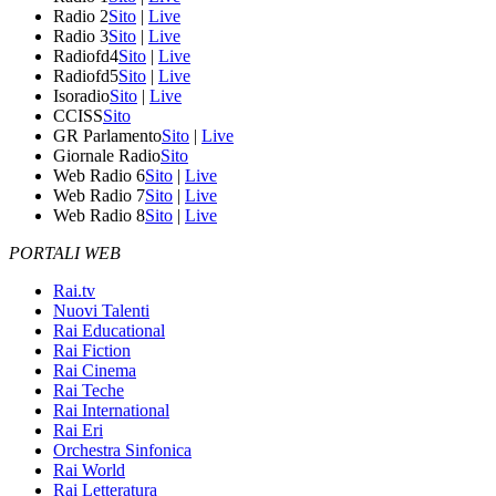
Radio 2
Sito
|
Live
Radio 3
Sito
|
Live
Radiofd4
Sito
|
Live
Radiofd5
Sito
|
Live
Isoradio
Sito
|
Live
CCISS
Sito
GR Parlamento
Sito
|
Live
Giornale Radio
Sito
Web Radio 6
Sito
|
Live
Web Radio 7
Sito
|
Live
Web Radio 8
Sito
|
Live
PORTALI WEB
Rai.tv
Nuovi Talenti
Rai Educational
Rai Fiction
Rai Cinema
Rai Teche
Rai International
Rai Eri
Orchestra Sinfonica
Rai World
Rai Letteratura