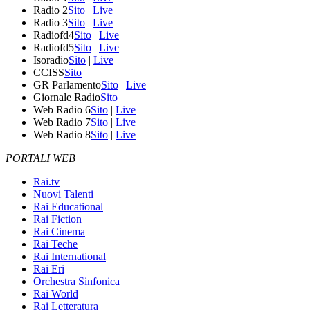
Radio 2
Sito
|
Live
Radio 3
Sito
|
Live
Radiofd4
Sito
|
Live
Radiofd5
Sito
|
Live
Isoradio
Sito
|
Live
CCISS
Sito
GR Parlamento
Sito
|
Live
Giornale Radio
Sito
Web Radio 6
Sito
|
Live
Web Radio 7
Sito
|
Live
Web Radio 8
Sito
|
Live
PORTALI WEB
Rai.tv
Nuovi Talenti
Rai Educational
Rai Fiction
Rai Cinema
Rai Teche
Rai International
Rai Eri
Orchestra Sinfonica
Rai World
Rai Letteratura