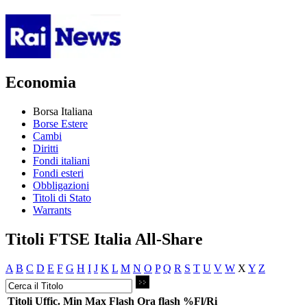
Economia
Borsa Italiana
Borse Estere
Cambi
Diritti
Fondi italiani
Fondi esteri
Obbligazioni
Titoli di Stato
Warrants
Titoli FTSE Italia All-Share
A
B
C
D
E
F
G
H
I
J
K
L
M
N
O
P
Q
R
S
T
U
V
W
X
Y
Z
Titoli
Uffic.
Min
Max
Flash
Ora flash
%Fl/Ri