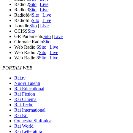
Radio 2
Sito
|
Live
Radio 3
Sito
|
Live
Radiofd4
Sito
|
Live
Radiofd5
Sito
|
Live
Isoradio
Sito
|
Live
CCISS
Sito
GR Parlamento
Sito
|
Live
Giornale Radio
Sito
Web Radio 6
Sito
|
Live
Web Radio 7
Sito
|
Live
Web Radio 8
Sito
|
Live
PORTALI WEB
Rai.tv
Nuovi Talenti
Rai Educational
Rai Fiction
Rai Cinema
Rai Teche
Rai International
Rai Eri
Orchestra Sinfonica
Rai World
Rai Letteratura