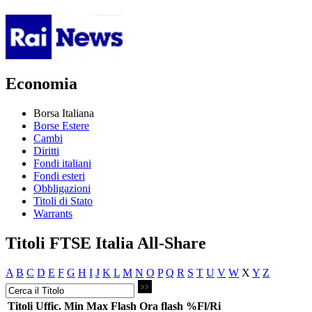
Economia
Borsa Italiana
Borse Estere
Cambi
Diritti
Fondi italiani
Fondi esteri
Obbligazioni
Titoli di Stato
Warrants
Titoli FTSE Italia All-Share
A
B
C
D
E
F
G
H
I
J
K
L
M
N
O
P
Q
R
S
T
U
V
W
X
Y
Z
Titoli
Uffic.
Min
Max
Flash
Ora flash
%Fl/Ri