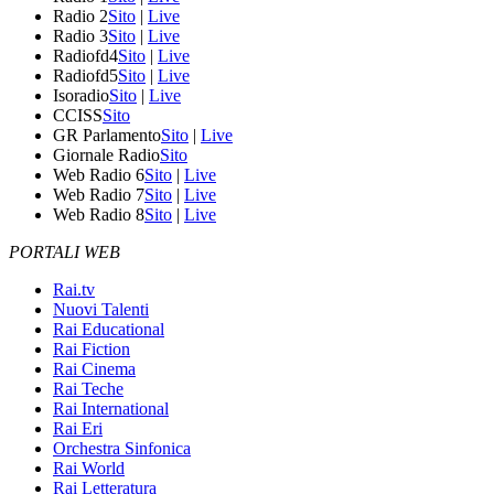
Radio 2
Sito
|
Live
Radio 3
Sito
|
Live
Radiofd4
Sito
|
Live
Radiofd5
Sito
|
Live
Isoradio
Sito
|
Live
CCISS
Sito
GR Parlamento
Sito
|
Live
Giornale Radio
Sito
Web Radio 6
Sito
|
Live
Web Radio 7
Sito
|
Live
Web Radio 8
Sito
|
Live
PORTALI WEB
Rai.tv
Nuovi Talenti
Rai Educational
Rai Fiction
Rai Cinema
Rai Teche
Rai International
Rai Eri
Orchestra Sinfonica
Rai World
Rai Letteratura