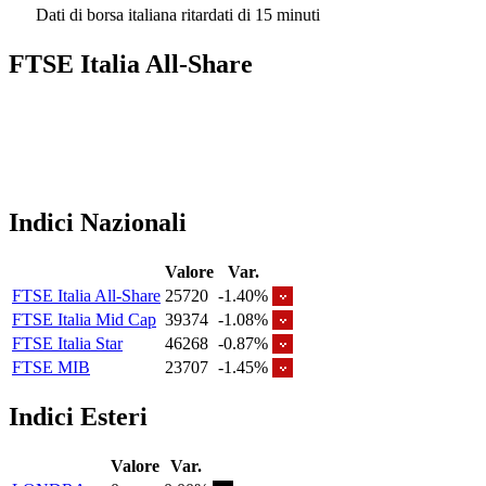
Dati di borsa italiana ritardati di 15 minuti
FTSE Italia All-Share
Indici Nazionali
Valore
Var.
FTSE Italia All-Share
25720
-1.40%
FTSE Italia Mid Cap
39374
-1.08%
FTSE Italia Star
46268
-0.87%
FTSE MIB
23707
-1.45%
Indici Esteri
Valore
Var.