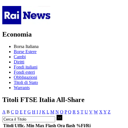
Economia
Borsa Italiana
Borse Estere
Cambi
Diritti
Fondi italiani
Fondi esteri
Obbligazioni
Titoli di Stato
Warrants
Titoli FTSE Italia All-Share
A
B
C
D
E
F
G
H
I
J
K
L
M
N
O
P
Q
R
S
T
U
V
W
X
Y
Z
Titoli
Uffic.
Min
Max
Flash
Ora flash
%Fl/Ri