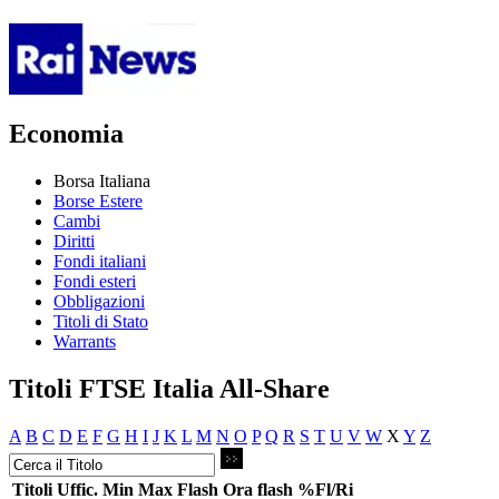
Economia
Borsa Italiana
Borse Estere
Cambi
Diritti
Fondi italiani
Fondi esteri
Obbligazioni
Titoli di Stato
Warrants
Titoli FTSE Italia All-Share
A
B
C
D
E
F
G
H
I
J
K
L
M
N
O
P
Q
R
S
T
U
V
W
X
Y
Z
Titoli
Uffic.
Min
Max
Flash
Ora flash
%Fl/Ri