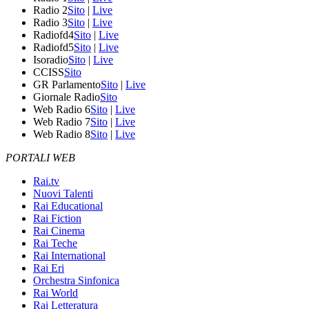
Radio 2
Sito
|
Live
Radio 3
Sito
|
Live
Radiofd4
Sito
|
Live
Radiofd5
Sito
|
Live
Isoradio
Sito
|
Live
CCISS
Sito
GR Parlamento
Sito
|
Live
Giornale Radio
Sito
Web Radio 6
Sito
|
Live
Web Radio 7
Sito
|
Live
Web Radio 8
Sito
|
Live
PORTALI WEB
Rai.tv
Nuovi Talenti
Rai Educational
Rai Fiction
Rai Cinema
Rai Teche
Rai International
Rai Eri
Orchestra Sinfonica
Rai World
Rai Letteratura