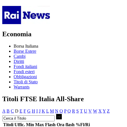
Economia
Borsa Italiana
Borse Estere
Cambi
Diritti
Fondi italiani
Fondi esteri
Obbligazioni
Titoli di Stato
Warrants
Titoli FTSE Italia All-Share
A
B
C
D
E
F
G
H
I
J
K
L
M
N
O
P
Q
R
S
T
U
V
W
X
Y
Z
Titoli
Uffic.
Min
Max
Flash
Ora flash
%Fl/Ri