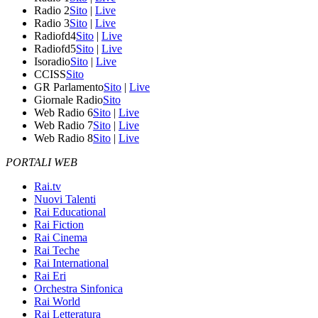
Radio 2
Sito
|
Live
Radio 3
Sito
|
Live
Radiofd4
Sito
|
Live
Radiofd5
Sito
|
Live
Isoradio
Sito
|
Live
CCISS
Sito
GR Parlamento
Sito
|
Live
Giornale Radio
Sito
Web Radio 6
Sito
|
Live
Web Radio 7
Sito
|
Live
Web Radio 8
Sito
|
Live
PORTALI WEB
Rai.tv
Nuovi Talenti
Rai Educational
Rai Fiction
Rai Cinema
Rai Teche
Rai International
Rai Eri
Orchestra Sinfonica
Rai World
Rai Letteratura