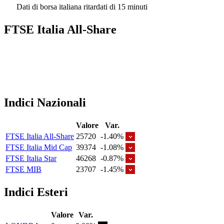
Dati di borsa italiana ritardati di 15 minuti
FTSE Italia All-Share
Indici Nazionali
Valore
Var.
FTSE Italia All-Share
25720
-1.40%
FTSE Italia Mid Cap
39374
-1.08%
FTSE Italia Star
46268
-0.87%
FTSE MIB
23707
-1.45%
Indici Esteri
Valore
Var.