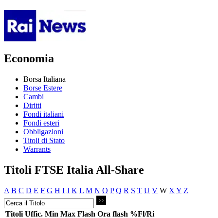
Economia
Borsa Italiana
Borse Estere
Cambi
Diritti
Fondi italiani
Fondi esteri
Obbligazioni
Titoli di Stato
Warrants
Titoli FTSE Italia All-Share
A
B
C
D
E
F
G
H
I
J
K
L
M
N
O
P
Q
R
S
T
U
V
W
X
Y
Z
Titoli
Uffic.
Min
Max
Flash
Ora flash
%Fl/Ri