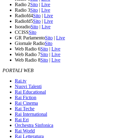
Radio 2
Sito
|
Live
Radio 3
Sito
|
Live
Radiofd4
Sito
|
Live
Radiofd5
Sito
|
Live
Isoradio
Sito
|
Live
CCISS
Sito
GR Parlamento
Sito
|
Live
Giornale Radio
Sito
Web Radio 6
Sito
|
Live
Web Radio 7
Sito
|
Live
Web Radio 8
Sito
|
Live
PORTALI WEB
Rai.tv
Nuovi Talenti
Rai Educational
Rai Fiction
Rai Cinema
Rai Teche
Rai International
Rai Eri
Orchestra Sinfonica
Rai World
Rai Letteratura