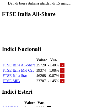
Dati di borsa italiana ritardati di 15 minuti
FTSE Italia All-Share
Indici Nazionali
Valore
Var.
FTSE Italia All-Share
25720
-1.40%
FTSE Italia Mid Cap
39374
-1.08%
FTSE Italia Star
46268
-0.87%
FTSE MIB
23707
-1.45%
Indici Esteri
Valore
Var.