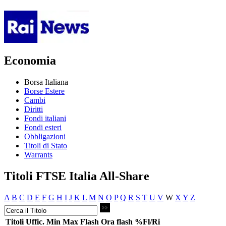
Economia
Borsa Italiana
Borse Estere
Cambi
Diritti
Fondi italiani
Fondi esteri
Obbligazioni
Titoli di Stato
Warrants
Titoli FTSE Italia All-Share
A
B
C
D
E
F
G
H
I
J
K
L
M
N
O
P
Q
R
S
T
U
V
W
X
Y
Z
Titoli
Uffic.
Min
Max
Flash
Ora flash
%Fl/Ri