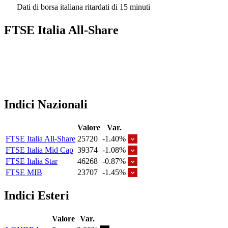
Dati di borsa italiana ritardati di 15 minuti
FTSE Italia All-Share
Indici Nazionali
Valore
Var.
FTSE Italia All-Share
25720
-1.40%
FTSE Italia Mid Cap
39374
-1.08%
FTSE Italia Star
46268
-0.87%
FTSE MIB
23707
-1.45%
Indici Esteri
Valore
Var.