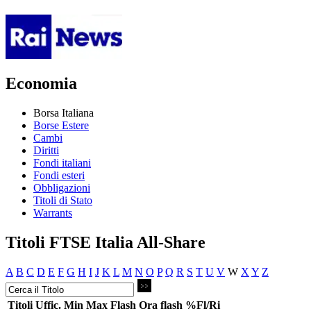
Economia
Borsa Italiana
Borse Estere
Cambi
Diritti
Fondi italiani
Fondi esteri
Obbligazioni
Titoli di Stato
Warrants
Titoli FTSE Italia All-Share
A
B
C
D
E
F
G
H
I
J
K
L
M
N
O
P
Q
R
S
T
U
V
W
X
Y
Z
Titoli
Uffic.
Min
Max
Flash
Ora flash
%Fl/Ri