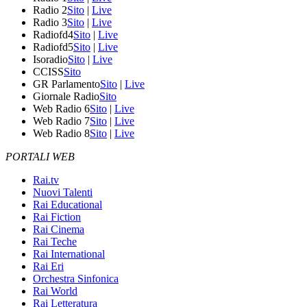
Radio 2
Sito
|
Live
Radio 3
Sito
|
Live
Radiofd4
Sito
|
Live
Radiofd5
Sito
|
Live
Isoradio
Sito
|
Live
CCISS
Sito
GR Parlamento
Sito
|
Live
Giornale Radio
Sito
Web Radio 6
Sito
|
Live
Web Radio 7
Sito
|
Live
Web Radio 8
Sito
|
Live
PORTALI WEB
Rai.tv
Nuovi Talenti
Rai Educational
Rai Fiction
Rai Cinema
Rai Teche
Rai International
Rai Eri
Orchestra Sinfonica
Rai World
Rai Letteratura