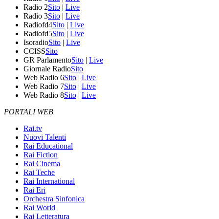
Radio 2
Sito
|
Live
Radio 3
Sito
|
Live
Radiofd4
Sito
|
Live
Radiofd5
Sito
|
Live
Isoradio
Sito
|
Live
CCISS
Sito
GR Parlamento
Sito
|
Live
Giornale Radio
Sito
Web Radio 6
Sito
|
Live
Web Radio 7
Sito
|
Live
Web Radio 8
Sito
|
Live
PORTALI WEB
Rai.tv
Nuovi Talenti
Rai Educational
Rai Fiction
Rai Cinema
Rai Teche
Rai International
Rai Eri
Orchestra Sinfonica
Rai World
Rai Letteratura