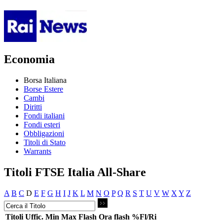
Economia
Borsa Italiana
Borse Estere
Cambi
Diritti
Fondi italiani
Fondi esteri
Obbligazioni
Titoli di Stato
Warrants
Titoli FTSE Italia All-Share
A
B
C
D
E
F
G
H
I
J
K
L
M
N
O
P
Q
R
S
T
U
V
W
X
Y
Z
Titoli
Uffic.
Min
Max
Flash
Ora flash
%Fl/Ri