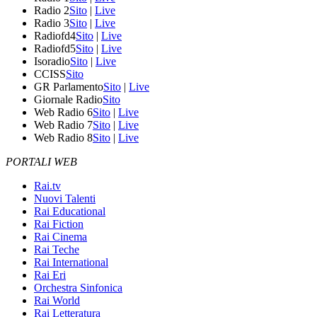
Radio 2
Sito
|
Live
Radio 3
Sito
|
Live
Radiofd4
Sito
|
Live
Radiofd5
Sito
|
Live
Isoradio
Sito
|
Live
CCISS
Sito
GR Parlamento
Sito
|
Live
Giornale Radio
Sito
Web Radio 6
Sito
|
Live
Web Radio 7
Sito
|
Live
Web Radio 8
Sito
|
Live
PORTALI WEB
Rai.tv
Nuovi Talenti
Rai Educational
Rai Fiction
Rai Cinema
Rai Teche
Rai International
Rai Eri
Orchestra Sinfonica
Rai World
Rai Letteratura