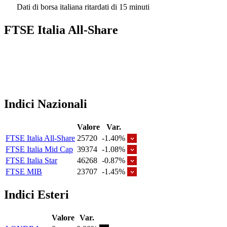
Dati di borsa italiana ritardati di 15 minuti
FTSE Italia All-Share
Indici Nazionali
Valore
Var.
FTSE Italia All-Share
25720
-1.40%
FTSE Italia Mid Cap
39374
-1.08%
FTSE Italia Star
46268
-0.87%
FTSE MIB
23707
-1.45%
Indici Esteri
Valore
Var.