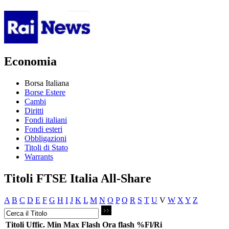
Economia
Borsa Italiana
Borse Estere
Cambi
Diritti
Fondi italiani
Fondi esteri
Obbligazioni
Titoli di Stato
Warrants
Titoli FTSE Italia All-Share
A
B
C
D
E
F
G
H
I
J
K
L
M
N
O
P
Q
R
S
T
U
V
W
X
Y
Z
Titoli
Uffic.
Min
Max
Flash
Ora flash
%Fl/Ri